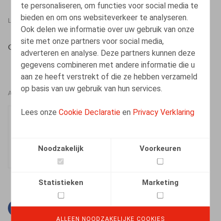
te personaliseren, om functies voor social media te
bieden en om ons websiteverkeer te analyseren.
LEGAL MAGAZINES
07.07.2017
Ook delen we informatie over uw gebruik van onze
site met onze partners voor social media,
Crauwels, A., JTT, 2017, n° 1278, pp. 214-224
adverteren en analyse. Deze partners kunnen deze
gegevens combineren met andere informatie die u
aan ze heeft verstrekt of die ze hebben verzameld
op basis van uw gebruik van hun services.
AUTEURS
Lees onze
Cookie Declaratie
en
Privacy Verklaring
Arnout Crauwels
Senior Associate
Noodzakelijk
Voorkeuren
Statistieken
Marketing
Facebook
Twitter
Linkedin
E-mail
ALLEEN NOODZAKELIJKE COOKIES