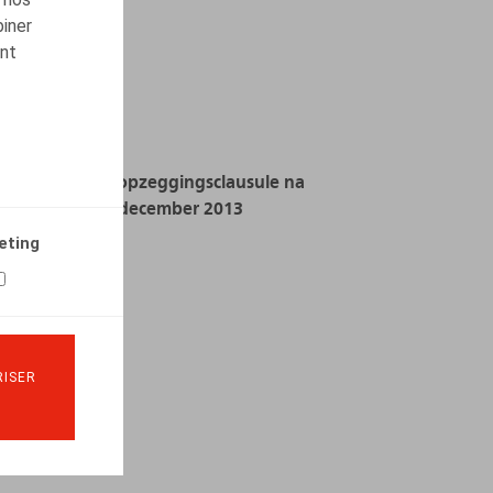
biner
ont
Het lot van de opzeggingsclausule na
de Wet van 26 december 2013
eting
30.11.2014
LIRE PLUS
ISER