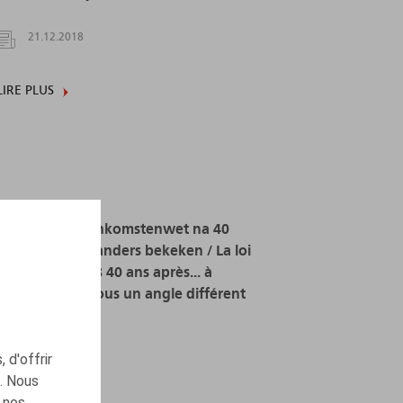
21.12.2018
LIRE PLUS
Arbeidsovereenkomstenwet na 40
jaar...opnieuw anders bekeken / La loi
du 3 juillet 1978 40 ans après... à
nouveau vue sous un angle différent
01.01.2018
 d'offrir
c. Nous
LIRE PLUS
 nos