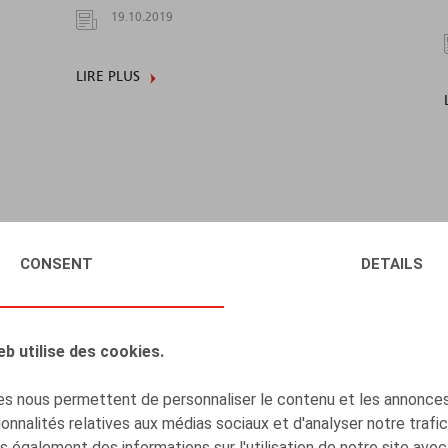
19.10.2019
LIRE PLUS
Wet eenheidsstatuut: interpretatie
CONSENT
DETAILS
blijft onduidelijk
01.10.2018
eb utilise des cookies.
s nous permettent de personnaliser le contenu et les annonces,
onnalités relatives aux médias sociaux et d'analyser notre trafi
 également des informations sur l'utilisation de notre site avec