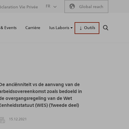
Secondary
FR
Global reach
éclaration Vie Privée
Main
menu
& Events
Carrière
Ius Laboris
Outils
RECHERCH
naviga
De anciënniteit vs de aanvang van de
arbeidsovereenkomst zoals bedoeld in
de overgangsregeling van de Wet
Eenheidsstatuut (WES) (Tweede deel)
15.12.2021