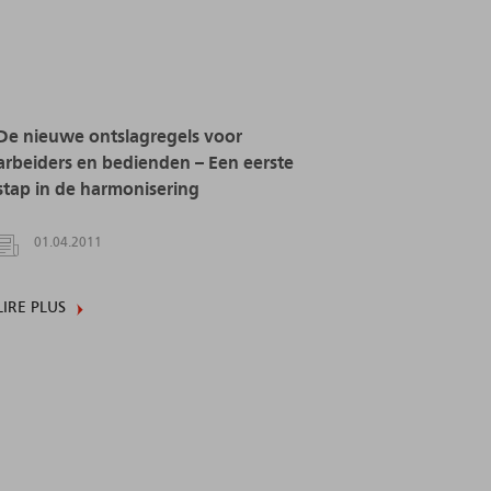
De nieuwe ontslagregels voor
arbeiders en bedienden – Een eerste
stap in de harmonisering
01.04.2011
LIRE PLUS