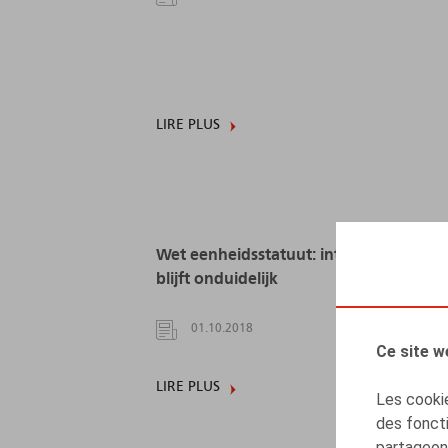
LIRE PLUS
Wet eenheidsstatuut: interpretatie
blijft onduidelijk
01.10.2018
Ce site w
LIRE PLUS
Les cookie
des foncti
partageons