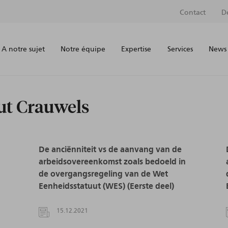
Contact
D
A notre sujet
Notre équipe
Expertise
Services
News 
ut Crauwels
De anciënniteit vs de aanvang van de
arbeidsovereenkomst zoals bedoeld in
de overgangsregeling van de Wet
Eenheidsstatuut (WES) (Eerste deel)
15.12.2021