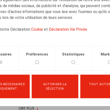
s de médias sociaux, de publicité et d'analyse, qui peuvent com
LIRE PLUS
avec d'autres informations que vous leur avez fournies ou qu'ils 
 lors de votre utilisation de leurs services.
 notre Déclaration
Cookie
et
Déclaration Vie Privée
De arbeidsovereenkomst voor een
bepaalde tijd en de
arbeidsovereenkomst voor een
saires
Préférences
Statistiques
Mark
duidelijk omschreven werk - een
actueel overzicht – (Tweede deel)
07.07.2017
S NÉCESSAIRES
AUTORISER LA
TOUT AUTOR
NIQUEMENT
SÉLECTION
LIRE PLUS