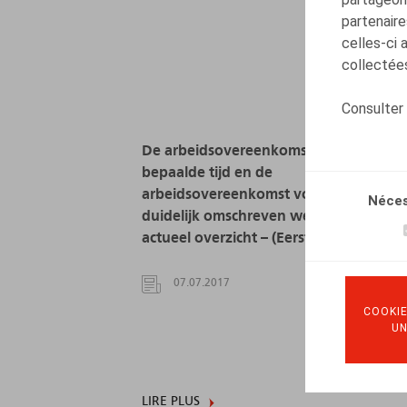
partenaire
celles-ci 
collectées
Consulter
De arbeidsovereenkomst voor een
bepaalde tijd en de
arbeidsovereenkomst voor een
Néces
duidelijk omschreven werk - een
actueel overzicht – (Eerste deel)
07.07.2017
COOKIE
U
LIRE PLUS