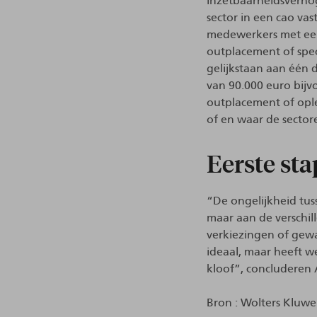
inzetbaarheidsverho
sector in een cao va
medewerkers met een
outplacement of spe
gelijkstaan aan één
van 90.000 euro bijv
outplacement of ople
of en waar de sector
Eerste sta
“De ongelijkheid tus
maar aan de verschille
verkiezingen of gewa
ideaal, maar heeft we
kloof”, concluderen 
Bron : Wolters Kluwe