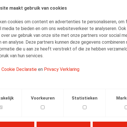
e heren. “Vooral de overgangsbepalingen voor arbeidscontra
site maakt gebruik van cookies
ren – de zogenoemde ‘dubbele-fotoregeling’ – roepen veel 
aar pijnpunten op. “Wat met werknemers die op of na 1 janu
ken cookies om content en advertenties te personaliseren, om 
ct voor bepaalde duur naar een overeenkomst voor onbepaald
al media te bieden en om ons websiteverkeer te analyseren. Ook
geling of niet? Wat met vóór 1 januari 2014 bestaande con
 over uw gebruik van onze site met onze partners voor social me
 van de ontslagregeling? Worden die wel of niet gehonoreer
n en analyse. Deze partners kunnen deze gegevens combineren
wet Eenheidsstatuut schafte op 1 januari 2014 het proefbedi
ormatie die u aan ze heeft verstrekt of die ze hebben verzamel
nd worden voor medewerkers die op 31 december 2013 in 
ruik van hun services.
e
Cookie Declaratie
en
Privacy Verklaring
heden is volgens Olivier Wouters te wijten aan het feit dat d
uit een compromis tussen overheid en sociale partners waar m
 tijdens de parlementaire besprekingen bleek dat er nog vee
 het wel alsof in de wet iets anders stond dan wat men las 
akelijk
Voorkeuren
Statistieken
Mark
en. De bal wordt daarmee in het kamp van de rechtspraak ge
ij de vraag rijst of de wet op sommige punten überhaupt vat