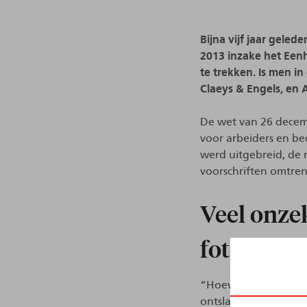
Bijna vijf jaar gele
2013 inzake het Eenh
te trekken. Is men i
Claeys & Engels, en 
De wet van 26 decemb
voor arbeiders en be
werd uitgebreid, de
voorschriften omtren
Veel onze
fotoregeli
“Hoewel de wet zonde
ontslagregeling werd