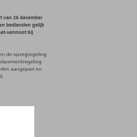
wet van 26 december
en bedienden gelijk
aat-vennoot bij
leen de opzegregeling
tplacementregeling
erden aangepast en
).
 uniforme
en onverdeeld