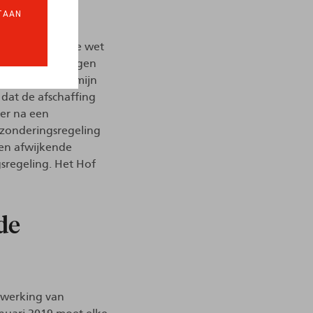
en
TAAN
 naar uit dat de wet
einere aanpassingen
aan de opzegtermijn
dat de afschaffing
er na een
tzonderingsregeling
een afwijkende
sregeling. Het Hof
de
itwerking van