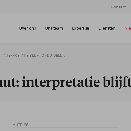
Contact
Over ons
Ons team
Expertise
Diensten
Nie
 INTERPRETATIE BLIJFT ONDUIDELIJK
t: interpretatie blijf
AUTEURS