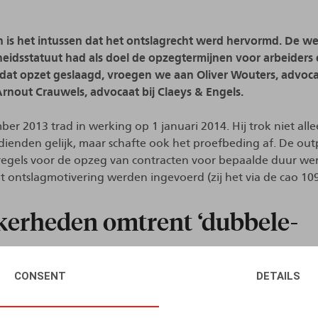
den is het intussen dat het ontslagrecht werd hervormd. De 
eidsstatuut had als doel de opzegtermijnen voor arbeiders 
n dat opzet geslaagd, vroegen we aan Oliver Wouters, advoc
Arnout Crauwels, advocaat bij Claeys & Engels.
er 2013 trad in werking op 1 januari 2014. Hij trok niet al
dienden gelijk, maar schafte ook het proefbeding af. De ou
 regels voor de opzeg van contracten voor bepaalde duur w
t ontslagmotivering werden ingevoerd (zij het via de cao 109
kerheden omtrent ‘dubbele-
ng’
CONSENT
DETAILS
r twijfel de belangrijke verdienste heeft dat eindelijk een
 gemaakt tussen arbeiders en bedienden, is de wet toch ge