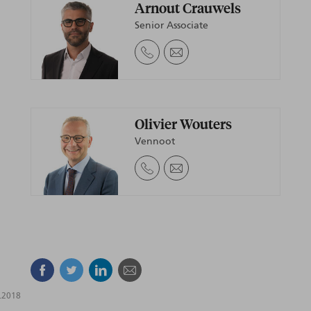
Arnout Crauwels
Senior Associate
Olivier Wouters
Vennoot
Facebook
Twitter
Linkedin
E-mail
.2018