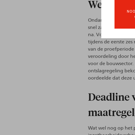
Weinig en
NOO
Ondanks de gebreken 
snel zal worden aange
na. Vorig jaar sleut
tijdens de eerste ze
van de proefperiode
veroordeling door he
voor de bouwsector. 
ontslagregeling beko
oordeelde dat deze u
Deadline 
maatrege
Wat wel nog op het p