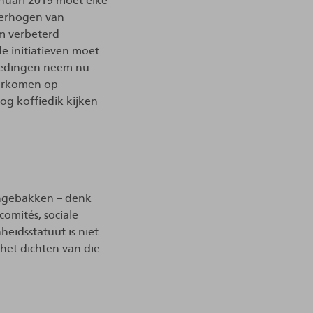
nuari 2019 moet elke
verhogen van
m verbeterd
e initiatieven moet
oedingen neem nu
eerkomen op
og koffiedik kijken
 ingebakken – denk
comités, sociale
eidsstatuut is niet
 het dichten van die