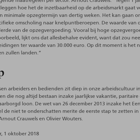
gende maatregelen per sector. Arnout Crauwels: “Tegen 1 ja
stleggen hoe het de inzetbaarheid op de arbeidsmarkt gaat 
 minimale opzegtermijn van dertig weken. Het kan gaan o
cifieke omscholing naar knelpuntberoepen. De waarde van d
 derde van de opzegvergoeding. Vooral bij hoge opzegverg
oorbeeld, lijkt ons dat allesbehalve evident, want dat zou n
idingen ter waarde van 30.000 euro. Op dit moment is het n
en zullen landen.”
p
sen arbeiders en bedienden zit diep in onze arbeidscultuur
n die nog altijd bestaan inzake jaarlijkse vakantie, paritaire 
arborgd loon. De wet van 26 december 2013 inzake het Eenh
l de niet te onderschatten merite de eerste stap te zetten in
Arnout Crauwels en Olivier Wouters.
r, 1 oktober 2018