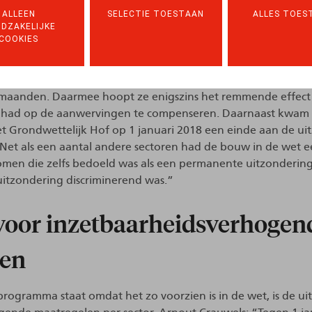
thousiasme voor aanpassing
ALLEEN
SELECTIE TOESTAAN
ALLES TOES
DZAKELIJKE
COOKIES
ziet het er volgens Olivier Wouters en Arnout Crauwels niet
past. “Er is alleszins weinig appetijt voor, op een aantal kl
elde de regering-Michel in haar zomerakkoord bijvoorbeeld 
s maanden. Daarmee hoopt ze enigszins het remmende effect 
 had op de aanwervingen te compenseren. Daarnaast kwam 
t Grondwettelijk Hof op 1 januari 2018 een einde aan de ui
Net als een aantal andere sectoren had de bouw in de wet 
men die zelfs bedoeld was als een permanente uitzondering
itzondering discriminerend was.”
voor inzetbaarheidsverhogen
len
rogramma staat omdat het zo voorzien is in de wet, is de u