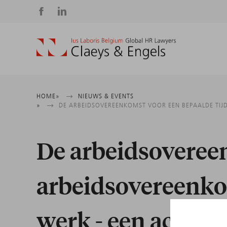
Social
media
Kruimelpad
HOME
NIEUWS & EVENTS
DE ARBEIDSOVEREENKOMST VOOR EEN BEPAALDE TIJD
De arbeidsovereen
arbeidsovereenko
werk - een actueel