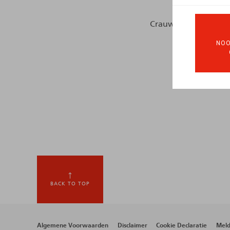
Crauwels, A., JTT, 20
NOO
BACK TO TOP
Algemene Voorwaarden
Disclaimer
Cookie Declaratie
Meld