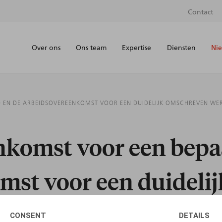
Contact
Over ons
Ons team
Expertise
Diensten
Nie
 EN DE ARBEIDSOVEREENKOMST VOOR EEN DUIDELIJK OMSCHREVEN WERK 
komst voor een bepaa
mst voor een duideli
 overzicht – (Tweede 
CONSENT
DETAILS