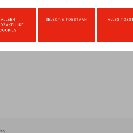
17, n° 1279, pp. 229-239
ALLEEN
SELECTIE TOESTAAN
ALLES TOES
DZAKELIJKE
COOKIES
ing