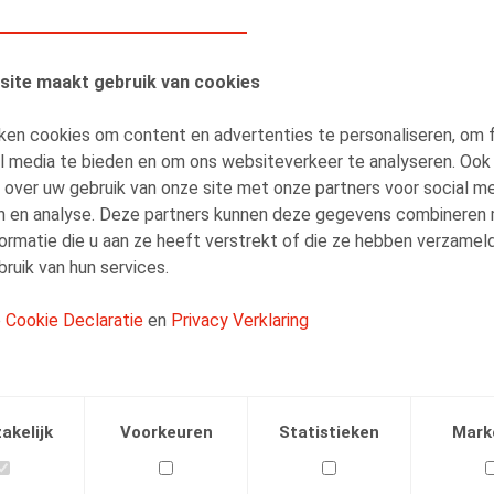
site maakt gebruik van cookies
ken cookies om content en advertenties te personaliseren, om 
AUTEURS
al media te bieden en om ons websiteverkeer te analyseren. Ook
Arnout Crauwels
 over uw gebruik van onze site met onze partners voor social me
n en analyse. Deze partners kunnen deze gegevens combineren
Senior Associate
ormatie die u aan ze heeft verstrekt of die ze hebben verzamel
ruik van hun services.
e
Cookie Declaratie
en
Privacy Verklaring
Facebook
Twitter
Linkedin
E-mail
akelijk
Voorkeuren
Statistieken
Mark
07.07.2017