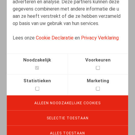
adverteren en analyse. Deze partners kunnen deze
LEES MEER
gegevens combineren met andere informatie die u
aan ze heeft verstrekt of die ze hebben verzameld
op basis van uw gebruik van hun services.
Lees onze
Cookie Declaratie
en
Privacy Verklaring
Noodzakelijk
Voorkeuren
Statistieken
Marketing
ALLEEN NOODZAKELIJKE COOKIES
Reorganisatie en ontslag: bevestiging
van de beleidsvrijheid van werkgevers
SELECTIE TOESTAAN
08.08.2025
ALLES TOESTAAN