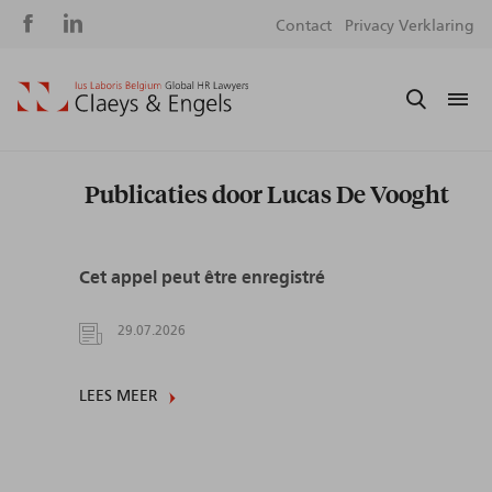
Social
S
Contact
Privacy Verklaring
media
m
Publicaties door Lucas De Vooght
Cet appel peut être enregistré
29.07.2026
LEES MEER