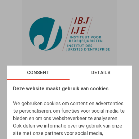
CONSENT
DETAILS
Deactivation of mailbox and phone
Deze website maakt gebruik van cookies
number after termination of
employment DPA reiterates strict
We gebruiken cookies om content en advertenties
guidelines
te personaliseren, om functies voor social media te
bieden en om ons websiteverkeer te analyseren.
22.12.2025
Ook delen we informatie over uw gebruik van onze
site met onze partners voor social media,