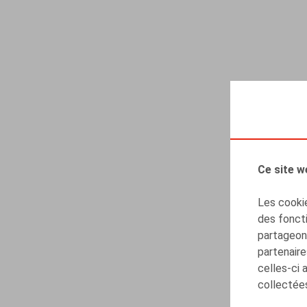
Ce site w
Les cookie
des foncti
partageons
partenaire
celles-ci 
collectées