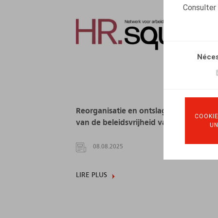
Consulter
Néces
Reorganisatie en ontslag: bevestiging
COOKIE
van de beleidsvrijheid van werkgevers
U
08.08.2025
LIRE PLUS