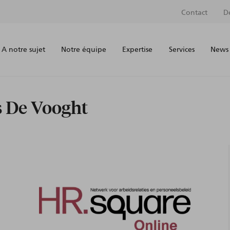
Contact
D
A notre sujet
Notre équipe
Expertise
Services
News 
s De Vooght