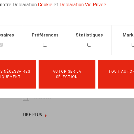
 notre Déclaration
Cookie
et
Déclaration Vie Privée
saires
Préférences
Statistiques
Mark
Entry into force of the first obligations
S NÉCESSAIRES
AUTORISER LA
TOUT AUTOR
from the AI Act: what are the
NIQUEMENT
SÉLECTION
implications?
19.02.2025
LIRE PLUS