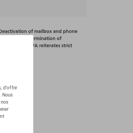
Deactivation of mailbox and phone
number after termination of
employment DPA reiterates strict
guidelines
22.12.2025
LIRE PLUS
 d'offrir
c. Nous
 nos
biner
ont