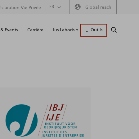
Secondary
FR
Global reach
éclaration Vie Privée
Main
menu
& Events
Carrière
Ius Laboris
Outils
RECHERCH
naviga