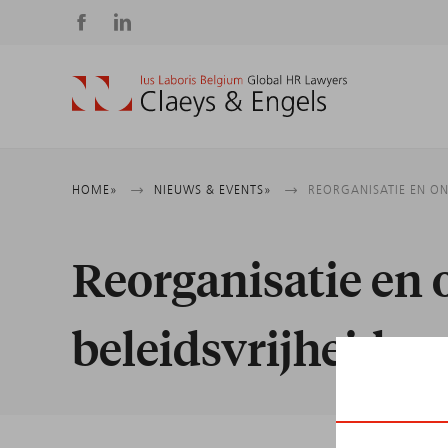
Social
media
Kruimelpad
HOME
NIEUWS & EVENTS
REORGANISATIE EN ON
Reorganisatie en 
beleidsvrijheid v