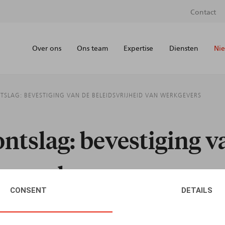
Contact
Over ons
Ons team
Expertise
Diensten
Nie
TSLAG: BEVESTIGING VAN DE BELEIDSVRIJHEID VAN WERKGEVERS
ontslag: bevestiging v
an werkgevers
CONSENT
DETAILS