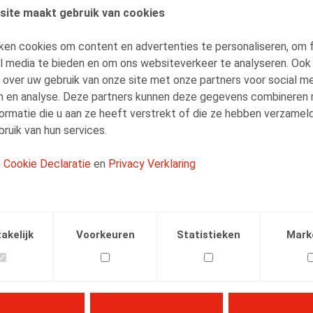
site maakt gebruik van cookies
AUTEURS
ken cookies om content en advertenties te personaliseren, om 
Lucas De Vooght
al media te bieden en om ons websiteverkeer te analyseren. Ook
Medewerker
 over uw gebruik van onze site met onze partners voor social me
n en analyse. Deze partners kunnen deze gegevens combineren
ormatie die u aan ze heeft verstrekt of die ze hebben verzamel
ruik van hun services.
e
Cookie Declaratie
en
Privacy Verklaring
Facebook
Twitter
Linkedin
E-mail
.2025
akelijk
Voorkeuren
Statistieken
Mark
8/08/2025