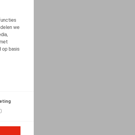
functies
 delen we
dia,
 met
d op basis
eting