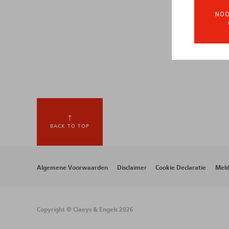
NOO
BACK TO TOP
Footer
Algemene Voorwaarden
Disclaimer
Cookie Declaratie
Meld
menu
Copyright © Claeys & Engels 2026