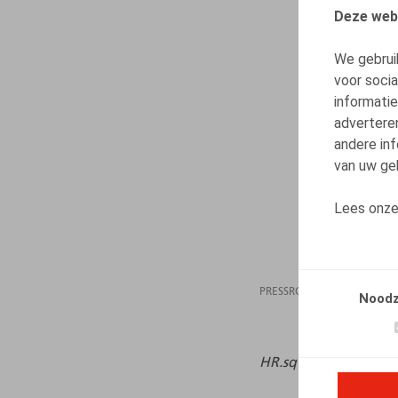
Deze web
We gebrui
voor soci
informatie
advertere
andere inf
van uw geb
Lees onz
PRESSROOM
08.08
Noodz
HR.square (online),
0