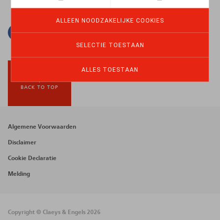
ALLEEN NOODZAKELIJKE COOKIES
Facebook
Twitter
Linkedin
E-mail
SELECTIE TOESTAAN
ALLES TOESTAAN
BACK TO TOP
Footer
Algemene Voorwaarden
menu
Disclaimer
Cookie Declaratie
Melding
Copyright © Claeys & Engels 2026