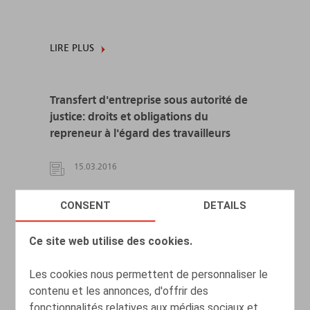
LIRE PLUS
Transfert d'entreprise sous autorité de
justice: droits et obligations du
repreneur à l'égard des travailleurs
15.03.2016
CONSENT
DETAILS
LIRE PLUS
Ce site web utilise des cookies.
Quelles réactions face à la fraude?
Les cookies nous permettent de personnaliser le
contenu et les annonces, d'offrir des
24.10.2014
fonctionnalités relatives aux médias sociaux et