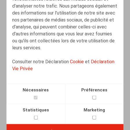
d'analyser notre trafic. Nous partageons également
LIRE PLUS
des informations sur l'utilisation de notre site avec
nos partenaires de médias sociaux, de publicité et
d'analyse, qui peuvent combiner celles-ci avec
Transfert d'entreprise sous autorité de
d'autres informations que vous leur avez fournies
justice
ou qu'ils ont collectées lors de votre utilisation de
leurs services.
22.02.2014
Consulter notre Déclaration
Cookie
et
Déclaration
Vie Privée
LIRE PLUS
Nécessaires
Préférences
HR moet een rol spelen inzake
deugdelijk bestuur
Statistiques
Marketing
26.10.2012