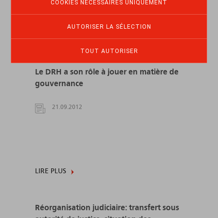
COOKIES NÉCESSAIRES UNIQUEMENT
AUTORISER LA SÉLECTION
LIRE PLUS
TOUT AUTORISER
Le DRH a son rôle à jouer en matière de
gouvernance
21.09.2012
LIRE PLUS
Réorganisation judiciaire: transfert sous