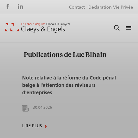
Social
S
Contact
Déclaration Vie Privée
media
m
Publications de Luc Bihain
Note relative à la réforme du Code pénal
belge à l’attention des réviseurs
d’entreprises
30.04.2026
LIRE PLUS