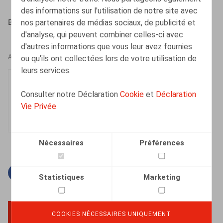
des informations sur l'utilisation de notre site avec
nos partenaires de médias sociaux, de publicité et
Bihain, L., Ors. 2016/3, p. 8
d'analyse, qui peuvent combiner celles-ci avec
d'autres informations que vous leur avez fournies
ou qu'ils ont collectées lors de votre utilisation de
AUTEURS
leurs services.
Luc Bihain
Consulter notre Déclaration
Cookie
et
Déclaration
Associé
Vie Privée
Nécessaires
Préférences
Facebook
Twitter
Linkedin
Courriel
Statistiques
Marketing
COOKIES NÉCESSAIRES UNIQUEMENT