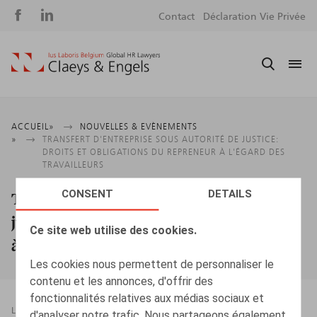
Social
S
Contact
Déclaration Vie Privée
media
m
Fil
ACCUEIL
NOUVELLES & EVÈNEMENTS
TRANSFERT D'ENTREPRISE SOUS AUTORITÉ DE JUSTICE:
d'Ariane
DROITS ET OBLIGATIONS DU REPRENEUR À L'ÉGARD DES
TRAVAILLEURS
CONSENT
DETAILS
Transfert d'entreprise sous autorité de
justice: droits et obligations du repreneur
Ce site web utilise des cookies.
à l'égard des travailleurs
Les cookies nous permettent de personnaliser le
contenu et les annonces, d'offrir des
fonctionnalités relatives aux médias sociaux et
LEGAL MAGAZINES
15.03.2016
d'analyser notre trafic. Nous partageons également