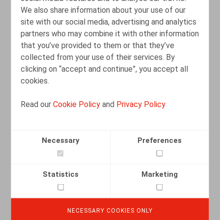
We also share information about your use of our
READ MORE
site with our social media, advertising and analytics
partners who may combine it with other information
that you’ve provided to them or that they’ve
Transfert d'entreprise sous autorité de
collected from your use of their services. By
justice
clicking on “accept and continue”, you accept all
cookies.
22.02.2014
Read our
Cookie Policy
and
Privacy Policy
READ MORE
Necessary
Preferences
HR moet een rol spelen inzake
deugdelijk bestuur
Statistics
Marketing
26.10.2012
NECESSARY COOKIES ONLY