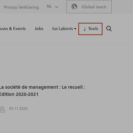
Secondary
NL
Global reach
Privacy Verklaring
Main
menu
uws & Events
Jobs
Ius Laboris
Tools
ZOEKEN
naviga
La société de management : Le recueil :
Edition 2020-2021
05.11.2020