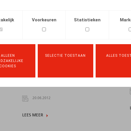
LEES MEER
akelijk
Voorkeuren
Statistieken
Mark
ALLEEN
SELECTIE TOESTAAN
ALLES TOES
DZAKELIJKE
COOKIES
e
Réorganisation judiciaire: transfert
sous autorité de justice, situation des
travailleurs liés à l'activité cédée
20.06.2012
LEES MEER