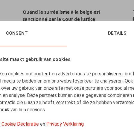
Quand le surréalisme à la belge est
sanctionné par la Cour de justice
CONSENT
DETAILS
22.05.2019
site maakt gebruik van cookies
LEES MEER
ken cookies om content en advertenties te personaliseren, om 
al media te bieden en om ons websiteverkeer te analyseren. Ook
 over uw gebruik van onze site met onze partners voor social me
n en analyse. Deze partners kunnen deze gegevens combineren
ormatie die u aan ze heeft verstrekt of die ze hebben verzamel
ruik van hun services.
Transfert d'entreprise sous autorité de
justice
e
Cookie Declaratie
en
Privacy Verklaring
22.02.2014