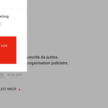
eting
LEES MEER
TAAN
Transfert sous autorité de justice.
Procédure de réorganisation judiciaire.
01.01.2011
LEES MEER