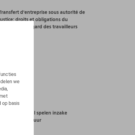
Transfert d'entreprise sous autorité de
justice: droits et obligations du
repreneur à l'égard des travailleurs
15.03.2016
LEES MEER
functies
 delen we
dia,
 met
d op basis
HR moet een rol spelen inzake
deugdelijk bestuur
26.10.2012