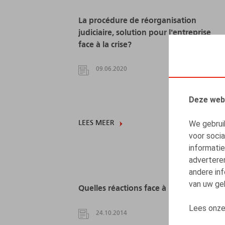
La procédure de réorganisation
judiciaire, solution pour l'entreprise
face à la crise?
09.06.2020
Deze web
We gebrui
LEES MEER
voor soci
informatie
advertere
andere inf
van uw geb
Quelles réactions face à la fraude?
Lees onz
24.10.2014