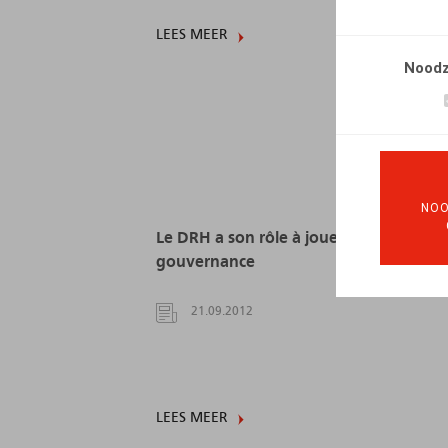
LEES MEER
Noodz
NOO
Le DRH a son rôle à jouer en matière d
gouvernance
21.09.2012
LEES MEER