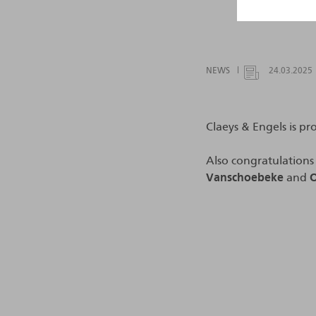
NEWS
24.03.2025
Claeys & Engels is p
Also congratulations
Vanschoebeke
and
O