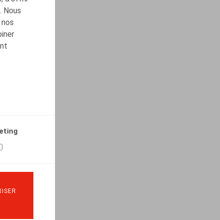
c. Nous
 nos
biner
ont
eting
ISER