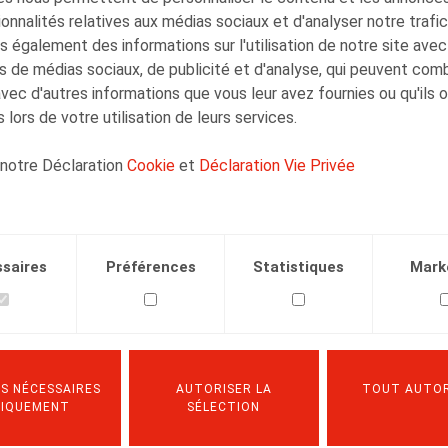
onnalités relatives aux médias sociaux et d'analyser notre trafi
 également des informations sur l'utilisation de notre site avec
s de médias sociaux, de publicité et d'analyse, qui peuvent com
avec d'autres informations que vous leur avez fournies ou qu'ils 
 lors de votre utilisation de leurs services.
Bart Vanschoebeke
Associé
 notre Déclaration
Cookie
et
Déclaration Vie Privée
saires
Préférences
Statistiques
Mark
Olivier Wouters
Associé
S NÉCESSAIRES
AUTORISER LA
TOUT AUTOR
NIQUEMENT
SÉLECTION