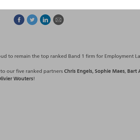
Facebook
Twitter
Linkedin
Courriel
roud to remain the top ranked Band 1 firm for Employment L
 to our five ranked partners
Chris Engels,
Sophie Maes
,
Bart 
livier Wouters
!