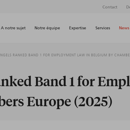
Contact
D
A notre sujet
Notre équipe
Expertise
Services
News 
ENGELS RANKED BAND 1 FOR EMPLOYMENT LAW IN BELGIUM BY CHAMBE
ranked Band 1 for Em
ers Europe (2025)