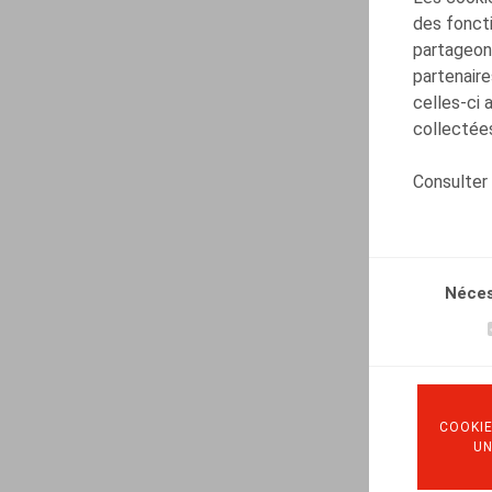
des foncti
partageons
partenaire
celles-ci 
collectées
Consulter
Néces
COOKIE
U