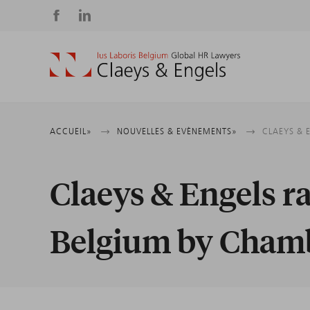
Social
media
Fil
ACCUEIL
NOUVELLES & EVÈNEMENTS
CLAEYS & 
d'Ariane
Claeys & Engels 
Belgium by Chamb