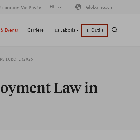
Secondary
FR
Global reach
éclaration Vie Privée
Main
menu
& Events
Carrière
Ius Laboris
Outils
RECHERCH
naviga
RS EUROPE (2025)
ployment Law in