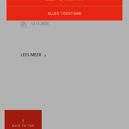
l’engagement ne lie en aucun cas les
parties
ALLES TOESTAAN
12.11.2020
LEES MEER
BACK TO TOP