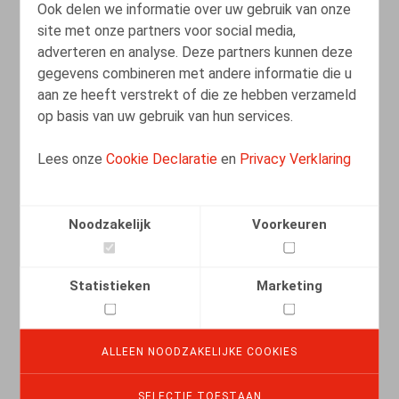
Ook delen we informatie over uw gebruik van onze
01.12.2023
site met onze partners voor social media,
adverteren en analyse. Deze partners kunnen deze
gegevens combineren met andere informatie die u
LEES MEER
aan ze heeft verstrekt of die ze hebben verzameld
op basis van uw gebruik van hun services.
Fautes multiples et notion de motif
Lees onze
Cookie Declaratie
en
Privacy Verklaring
grave
11.09.2021
Noodzakelijk
Voorkeuren
Statistieken
Marketing
LEES MEER
ALLEEN NOODZAKELIJKE COOKIES
Procédure de recrutement et faute
précontractuelle - L’entretien préalable à
SELECTIE TOESTAAN