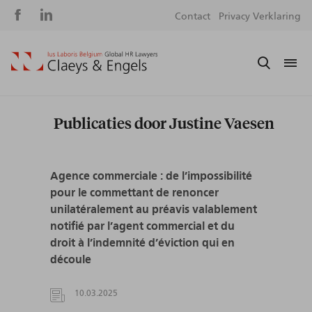
Social
S
Contact
Privacy Verklaring
media
m
Publicaties door Justine Vaesen
Agence commerciale : de l’impossibilité
pour le commettant de renoncer
unilatéralement au préavis valablement
notifié par l’agent commercial et du
droit à l’indemnité d’éviction qui en
découle
10.03.2025