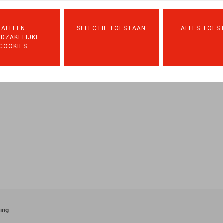
e, novembre – décembre 2020, p. 79
ALLEEN
SELECTIE TOESTAAN
ALLES TOES
DZAKELIJKE
COOKIES
ing