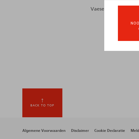
Vaesen, J., HR.squar
NOO
BACK TO TOP
Footer
Algemene Voorwaarden
Disclaimer
Cookie Declaratie
Meld