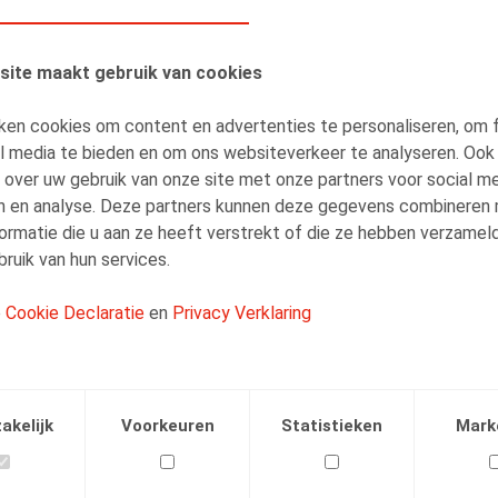
site maakt gebruik van cookies
ken cookies om content en advertenties te personaliseren, om 
AUTEURS
al media te bieden en om ons websiteverkeer te analyseren. Ook
Justine Vaesen
 over uw gebruik van onze site met onze partners voor social me
Senior Associate
n en analyse. Deze partners kunnen deze gegevens combineren
ormatie die u aan ze heeft verstrekt of die ze hebben verzamel
ruik van hun services.
e
Cookie Declaratie
en
Privacy Verklaring
Facebook
Twitter
Linkedin
E-mail
akelijk
Voorkeuren
Statistieken
Mark
.2020