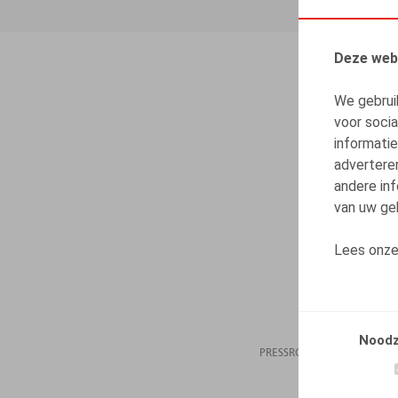
Deze web
We gebrui
voor soci
informatie
advertere
andere inf
van uw geb
Lees onz
Noodz
PRESSROOM
12.11