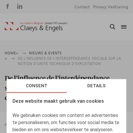
Social
S
Contact
Privacy Verklaring
media
m
Kruimelpad
HOME
NIEUWS & EVENTS
DE L’INFLUENCE DE L’INTERDÉPENDANCE SOCIALE SUR LA
NOTION D’UNITÉ TECHNIQUE D’EXPLOITATION
De l’influence de l’interdépendance
CONSENT
DETAILS
sociale sur la notion d’unité technique
d’exploitation
Deze website maakt gebruik van cookies
We gebruiken cookies om content en advertenties
te personaliseren, om functies voor social media te
PRESSROOM
01.12.2023
bieden en om ons websiteverkeer te analyseren.