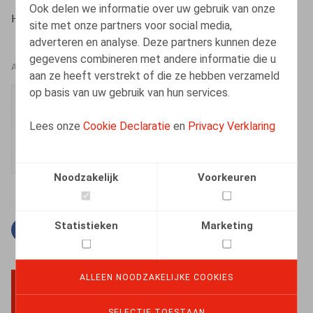
Ook delen we informatie over uw gebruik van onze
HR.square (online), 01/12/2023
site met onze partners voor social media,
adverteren en analyse. Deze partners kunnen deze
gegevens combineren met andere informatie die u
AUTEURS
aan ze heeft verstrekt of die ze hebben verzameld
op basis van uw gebruik van hun services.
Justine Vaesen
Senior Associate
Lees onze
Cookie Declaratie
en
Privacy Verklaring
Noodzakelijk
Voorkeuren
Statistieken
Marketing
Facebook
Twitter
Linkedin
E-mail
ALLEEN NOODZAKELIJKE COOKIES
BACK TO TOP
SELECTIE TOESTAAN