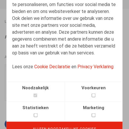
te personaliseren, om functies voor social media te
bieden en om ons websiteverkeer te analyseren.
Ook delen we informatie over uw gebruik van onze
LEGAL MAGAZINES
10.03.2025
site met onze partners voor social media,
adverteren en analyse. Deze partners kunnen deze
RDC/TBH
, 2024, nr. 9, pp. 1161 - 1166
gegevens combineren met andere informatie die u
aan ze heeft verstrekt of die ze hebben verzameld
op basis van uw gebruik van hun services.
AUTEURS
Lees onze
Cookie Declaratie
en
Privacy Verklaring
Justine Vaesen
Senior Associate
Noodzakelijk
Voorkeuren
Statistieken
Marketing
Facebook
Twitter
Linkedin
E-mail
ALLEEN NOODZAKELIJKE COOKIES