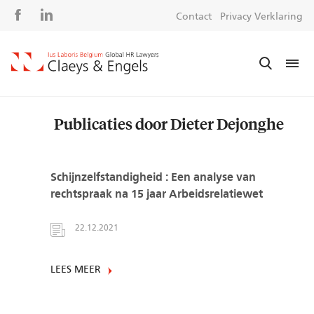
Social
S
Contact
Privacy Verklaring
media
m
Publicaties door Dieter Dejonghe
Schijnzelfstandigheid : Een analyse van
rechtspraak na 15 jaar Arbeidsrelatiewet
22.12.2021
LEES MEER