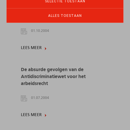
SELECTIE TOESTAAN
De Antidiscriminatiewet gewijzigd door
het Arbitragehof: gevolgen voor het
ALLES TOESTAAN
arbeidsrecht
01.10.2004
LEES MEER
De absurde gevolgen van de
Antidiscriminatiewet voor het
arbeidsrecht
01.07.2004
LEES MEER