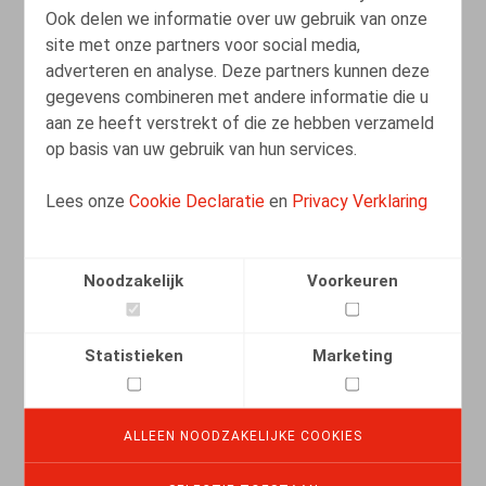
Ook delen we informatie over uw gebruik van onze
Plaidoyer pour un nouveau droit du
site met onze partners voor social media,
licenciement
adverteren en analyse. Deze partners kunnen deze
gegevens combineren met andere informatie die u
05.03.2012
aan ze heeft verstrekt of die ze hebben verzameld
op basis van uw gebruik van hun services.
LEES MEER
Lees onze
Cookie Declaratie
en
Privacy Verklaring
Verlaging van budgetten is mogelijk
Noodzakelijk
Voorkeuren
09.06.2009
Statistieken
Marketing
LEES MEER
ALLEEN NOODZAKELIJKE COOKIES