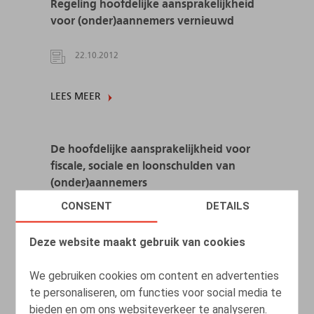
Regeling hoofdelijke aansprakelijkheid
voor (onder)aannemers vernieuwd
22.10.2012
LEES MEER
De hoofdelijke aansprakelijkheid voor
fiscale, sociale en loonschulden van
(onder)aannemers
CONSENT
DETAILS
01.06.2012
Deze website maakt gebruik van cookies
LEES MEER
We gebruiken cookies om content en advertenties
te personaliseren, om functies voor social media te
bieden en om ons websiteverkeer te analyseren.
La Formule Claeys dans la tourmente.