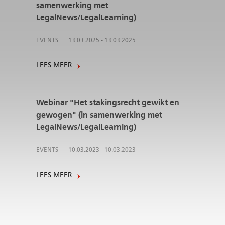
samenwerking met
LegalNews/LegalLearning)
EVENTS
13.03.2025
-
13.03.2025
LEES MEER
Webinar "Het stakingsrecht gewikt en
gewogen" (in samenwerking met
LegalNews/LegalLearning)
EVENTS
10.03.2023
-
10.03.2023
LEES MEER