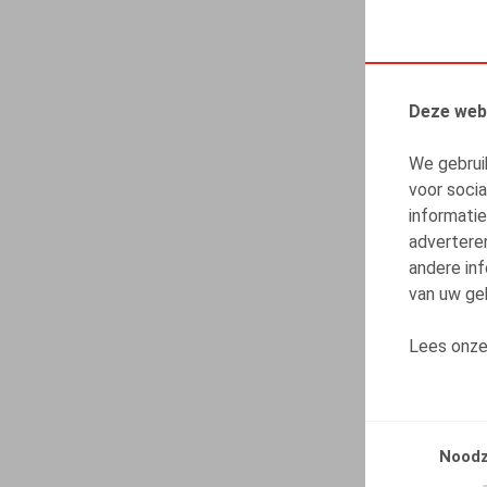
Deze web
We gebrui
voor soci
informatie
advertere
andere inf
van uw geb
Lees onz
Noodz