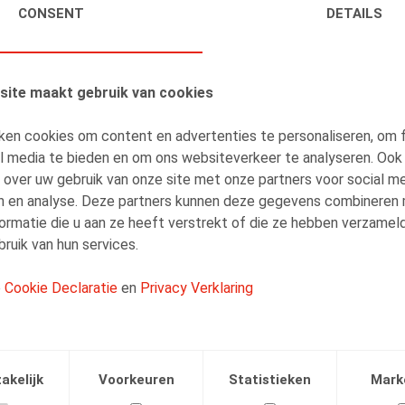
CONSENT
DETAILS
AUTEURS
Sarah Cluydts
site maakt gebruik van cookies
Senior Associate
ken cookies om content en advertenties te personaliseren, om 
al media te bieden en om ons websiteverkeer te analyseren. Ook
 over uw gebruik van onze site met onze partners voor social me
n en analyse. Deze partners kunnen deze gegevens combineren
Amélie Desmadryl
ormatie die u aan ze heeft verstrekt of die ze hebben verzamel
ruik van hun services.
Senior Associate
e
Cookie Declaratie
en
Privacy Verklaring
akelijk
Voorkeuren
Statistieken
Mark