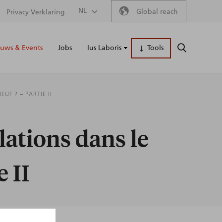
Secondary
NL
Global reach
Privacy Verklaring
Main
menu
uws & Events
Jobs
Ius Laboris
Tools
ZOEKEN
naviga
UF ? – PARTIE II
lations dans le
e II