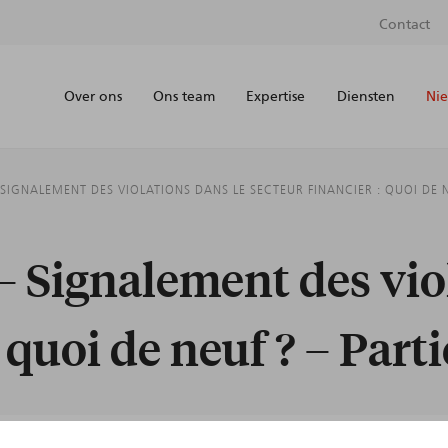
Contact
Over ons
Ons team
Expertise
Diensten
Nie
SIGNALEMENT DES VIOLATIONS DANS LE SECTEUR FINANCIER : QUOI DE NE
– Signalement des vio
 quoi de neuf ? – Parti