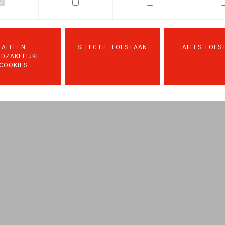
Facebook
Twitter
Linkedin
E-mail
25.03.2024
ALLEEN
SELECTIE TOESTAAN
ALLES TOES
DZAKELIJKE
pp. 12 - 25
COOKIES