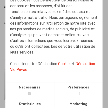
contenu et les annonces, d'offrir des
Bull. Ass.
, 2024, n°1, pp. 12 - 25
fonctionnalités relatives aux médias sociaux et
d'analyser notre trafic. Nous partageons également
des informations sur l'utilisation de notre site avec
AUTEURS
nos partenaires de médias sociaux, de publicité et
Sarah Cluydts
d'analyse, qui peuvent combiner celles-ci avec
d'autres informations que vous leur avez fournies
Senior Associate
ou qu'ils ont collectées lors de votre utilisation de
leurs services.
Consulter notre Déclaration
Cookie
et
Déclaration
Vie Privée
Amélie Desmadryl
Senior Associate
Nécessaires
Préférences
Statistiques
Marketing