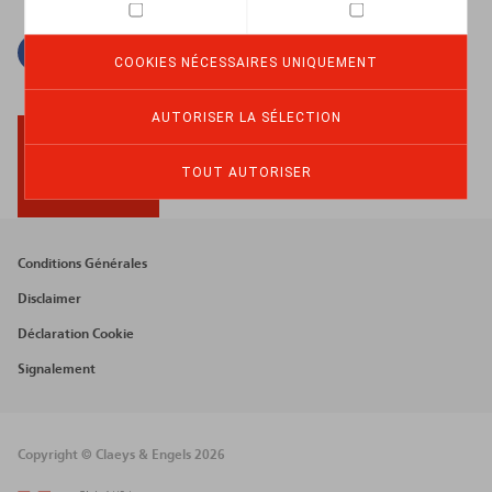
Facebook
Twitter
Linkedin
Courriel
COOKIES NÉCESSAIRES UNIQUEMENT
AUTORISER LA SÉLECTION
TOUT AUTORISER
BACK TO TOP
Footer
Conditions Générales
menu
Disclaimer
Déclaration Cookie
Signalement
Copyright © Claeys & Engels 2026