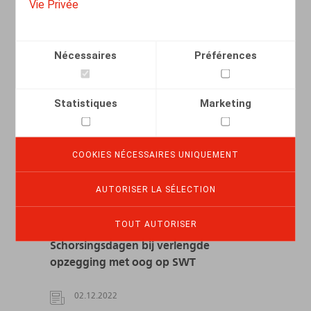
Vie Privée
LIRE PLUS
Nécessaires
Préférences
Statistiques
Marketing
COOKIES NÉCESSAIRES UNIQUEMENT
AUTORISER LA SÉLECTION
TOUT AUTORISER
Schorsingsdagen bij verlengde
opzegging met oog op SWT
02.12.2022