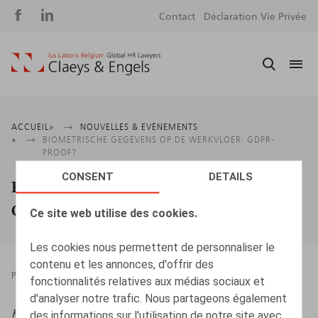
Social
S
Contact
Déclaration Vie Privée
media
m
Fil
ACCUEIL
NOUVELLES & EVÈNEMENTS
BIOMETRISCHE GEGEVENS OP DE WERKVLOER: GDPR-
d'Ariane
PROOF?
CONSENT
DETAILS
Biometrische gegevens op de werkvloer:
GDPR-proof?
Ce site web utilise des cookies.
Les cookies nous permettent de personnaliser le
contenu et les annonces, d'offrir des
PRESSROOM
07.02.2025
fonctionnalités relatives aux médias sociaux et
d'analyser notre trafic. Nous partageons également
HR.square
, januari-fébruari 2025, nr. 226, p. 51
des informations sur l'utilisation de notre site avec