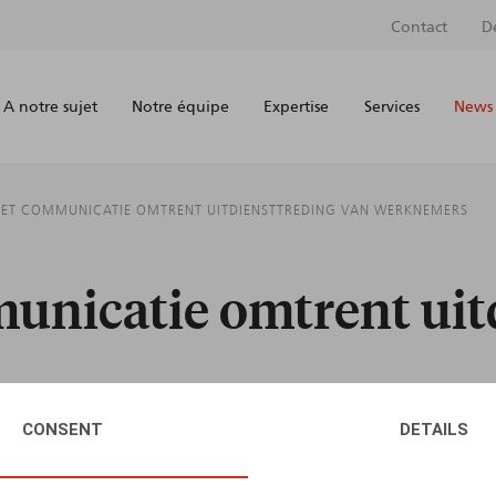
Contact
D
A notre sujet
Notre équipe
Expertise
Services
News 
MET COMMUNICATIE OMTRENT UITDIENSTTREDING VAN WERKNEMERS
unicatie omtrent uit
CONSENT
DETAILS