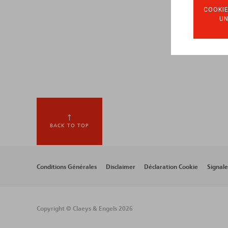
COOKIE
U
BACK TO TOP
Footer
Conditions Générales
Disclaimer
Déclaration Cookie
Signal
menu
Copyright © Claeys & Engels 2026