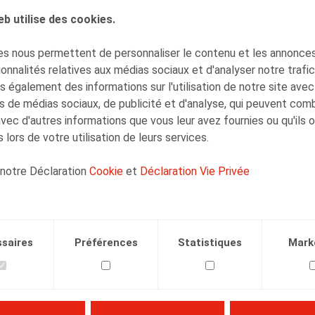
eb utilise des cookies.
AUTEURS
s nous permettent de personnaliser le contenu et les annonces,
Amélie Desmadryl
onnalités relatives aux médias sociaux et d'analyser notre trafi
Senior Associate
 également des informations sur l'utilisation de notre site avec
s de médias sociaux, de publicité et d'analyse, qui peuvent com
avec d'autres informations que vous leur avez fournies ou qu'ils 
 lors de votre utilisation de leurs services.
 notre Déclaration
Cookie
et
Déclaration Vie Privée
Facebook
Twitter
Linkedin
Courriel
.2023
saires
Préférences
Statistiques
Mark
3/03/2023