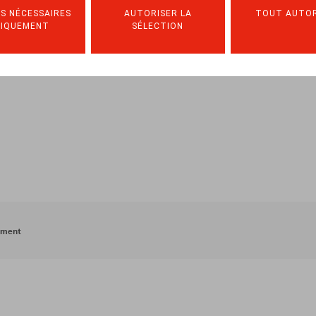
S NÉCESSAIRES
AUTORISER LA
TOUT AUTOR
NIQUEMENT
SÉLECTION
ement