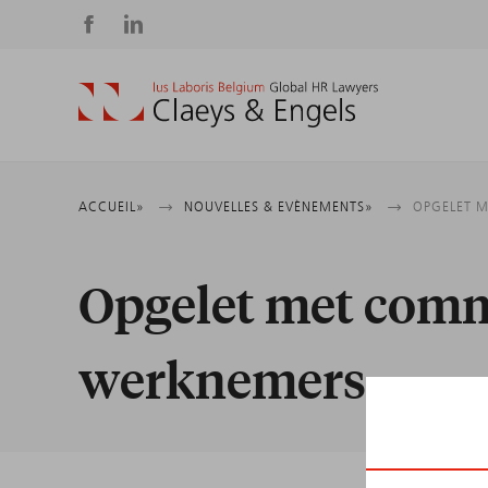
Social
media
Fil
ACCUEIL
NOUVELLES & EVÈNEMENTS
OPGELET 
d'Ariane
Opgelet met comm
werknemers