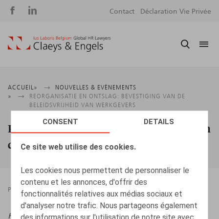
Social
S
Contact
Déclaration Vie Privée
media
m
Fil
ACCUEIL
NOUVELLES & EVÈNEMENTS
REORGANISATIE EN ONTSLAG: BEVESTIGING VAN DE
d'Ariane
BELEIDSVRIJHEID VAN WERKGEVERS
CONSENT
DETAILS
Reorganisatie en ontslag: bevestiging van
de beleidsvrijheid van werkgevers
Ce site web utilise des cookies.
Les cookies nous permettent de personnaliser le
contenu et les annonces, d'offrir des
PRESSROOM
08.08.2025
fonctionnalités relatives aux médias sociaux et
d'analyser notre trafic. Nous partageons également
HR.square (online),
08/08/2025
des informations sur l'utilisation de notre site avec