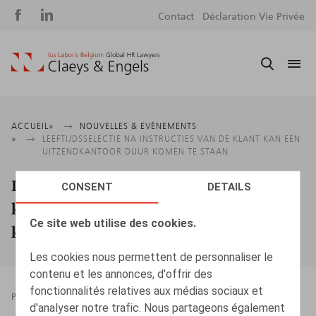
Social
S
Contact
Déclaration Vie Privée
media
m
Fil
ACCUEIL
NOUVELLES & EVÈNEMENTS
LEEFTIJDSSELECTIE NA INSTRUCTIES VAN DE KLANT KAN EEN
d'Ariane
UITZENDKANTOOR DUUR KOMEN TE STAAN
Leeftijdsselectie na instructies van de
CONSENT
DETAILS
klant kan een uitzendkantoor duur
Ce site web utilise des cookies.
komen te staan
Les cookies nous permettent de personnaliser le
contenu et les annonces, d'offrir des
fonctionnalités relatives aux médias sociaux et
PRESSROOM
06.10.2025
d'analyser notre trafic. Nous partageons également