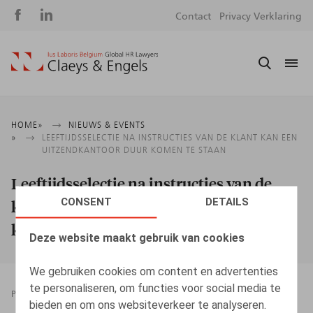
Social
S
Contact
Privacy Verklaring
media
m
Kruimelpad
HOME
NIEUWS & EVENTS
LEEFTIJDSSELECTIE NA INSTRUCTIES VAN DE KLANT KAN EEN
UITZENDKANTOOR DUUR KOMEN TE STAAN
Leeftijdsselectie na instructies van de
CONSENT
DETAILS
klant kan een uitzendkantoor duur
komen te staan
Deze website maakt gebruik van cookies
We gebruiken cookies om content en advertenties
te personaliseren, om functies voor social media te
PRESSROOM
06.10.2025
bieden en om ons websiteverkeer te analyseren.