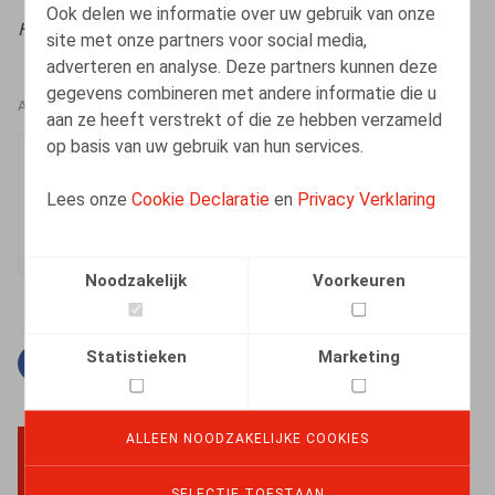
Ook delen we informatie over uw gebruik van onze
HR.square (online),
06/10/2025
site met onze partners voor social media,
adverteren en analyse. Deze partners kunnen deze
gegevens combineren met andere informatie die u
AUTEURS
aan ze heeft verstrekt of die ze hebben verzameld
op basis van uw gebruik van hun services.
Lien Leyssens
Medewerker
Lees onze
Cookie Declaratie
en
Privacy Verklaring
Noodzakelijk
Voorkeuren
Statistieken
Marketing
Facebook
Twitter
Linkedin
E-mail
ALLEEN NOODZAKELIJKE COOKIES
BACK TO TOP
SELECTIE TOESTAAN