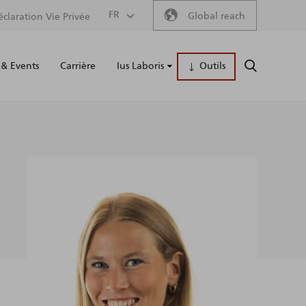
Secondary
FR
Global reach
éclaration Vie Privée
Main
menu
& Events
Carrière
Ius Laboris
Outils
RECHERCH
naviga