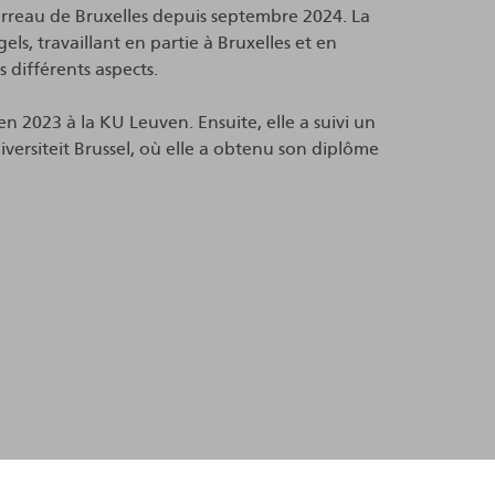
reau de Bruxelles depuis septembre 2024. La
ls, travaillant en partie à Bruxelles et en
s différents aspects.
en 2023 à la KU Leuven. Ensuite, elle a suivi un
iversiteit Brussel, où elle a obtenu son diplôme