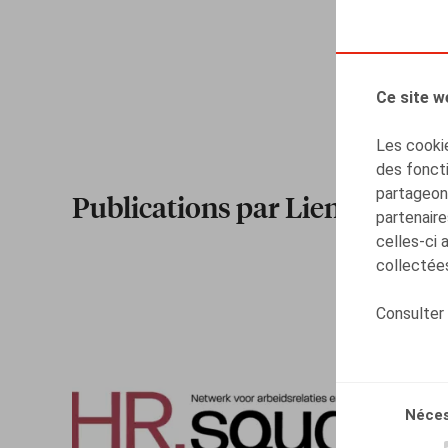
Ce site w
Les cookie
des foncti
partageons
Publications par Lien Leysse
partenaire
celles-ci 
collectées
Consulter
Néces