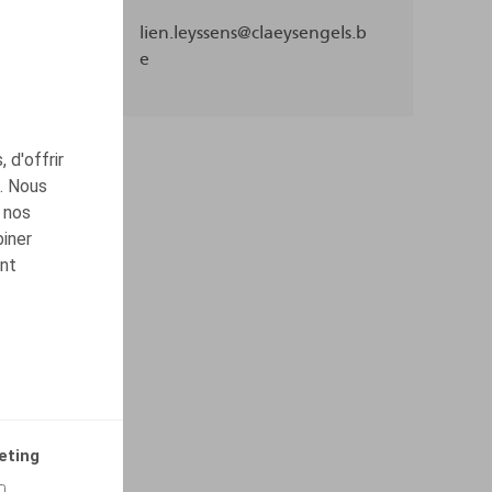
lien.leyssens@claeysengels.b
e
 d'offrir
c. Nous
 nos
biner
ont
eting