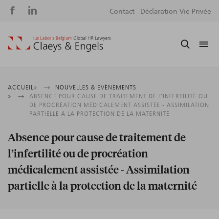
Social
S
Contact
Déclaration Vie Privée
media
m
Fil
ACCUEIL
NOUVELLES & EVÈNEMENTS
ABSENCE POUR CAUSE DE TRAITEMENT DE L’INFERTILITÉ OU
d'Ariane
DE PROCRÉATION MÉDICALEMENT ASSISTÉE - ASSIMILATION
PARTIELLE À LA PROTECTION DE LA MATERNITÉ
Absence pour cause de traitement de
l’infertilité ou de procréation
médicalement assistée - Assimilation
partielle à la protection de la maternité