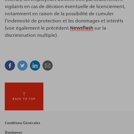
vigilants en cas de décision éventuelle de licenciement,
notamment en raison de la possibilité de cumuler
l’indemnité de protection et les dommages et intérêts
(voir également le précédent
Newsflash
sur la
discrimination multiple).
Facebook
Twitter
Linkedin
Courriel
BACK TO TOP
Footer
Conditions Générales
menu
Disclaimer