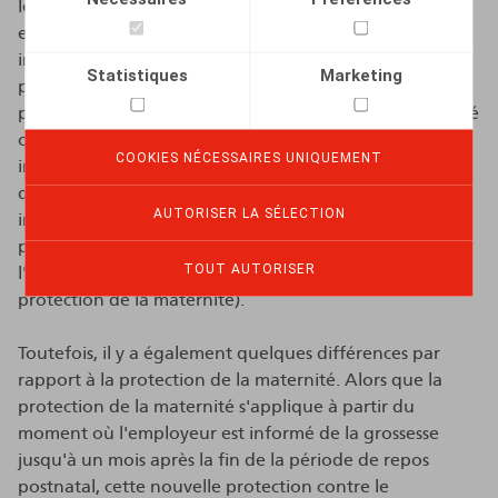
législation anti-discrimination. Il donc possible qu'un
employeur soit, par exemple, condamné à payer une
indemnité forfaitaire brute de 6 mois de rémunération
Statistiques
Marketing
pour violation de la protection contre le licenciement
pour cause d'absence due à un traitement de l’infertilité
ou de procréation médicalement assistée, une
COOKIES NÉCESSAIRES UNIQUEMENT
indemnité forfaitaire brute de 6 mois pour
discrimination fondée sur le genre ainsi qu'une
AUTORISER LA SÉLECTION
indemnité forfaitaire brute de 6 mois de rémunération
pour discrimination fondée sur un autre motif, tel que
TOUT AUTORISER
l'état de santé (voir le précédent
Newsflash
sur la
protection de la maternité).
Toutefois, il y a également quelques différences par
rapport à la protection de la maternité. Alors que la
protection de la maternité s'applique à partir du
moment où l'employeur est informé de la grossesse
jusqu'à un mois après la fin de la période de repos
postnatal, cette nouvelle protection contre le