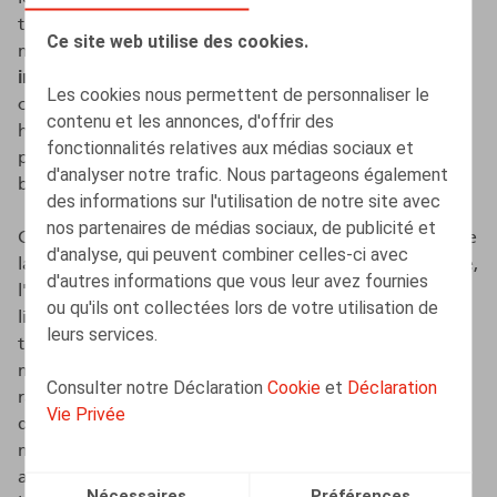
traitement de l’infertilité ou d’une procréation
Ce site web utilise des cookies.
médicalement assistée" comme
motif de discrimination
interdit
à la loi Genre (loi du 10 mai 2007 visant à lutter
Les cookies nous permettent de personnaliser le
contre la discrimination entre les femmes et les
contenu et les annonces, d'offrir des
hommes), ce qui signifie que les mesures négatives
fonctionnalités relatives aux médias sociaux et
peuvent également être sanctionnées d’une indemnité
d'analyser notre trafic. Nous partageons également
brute de 6 mois de rémunération sur cette base.
des informations sur l'utilisation de notre site avec
nos partenaires de médias sociaux, de publicité et
Cette nouvelle protection est similaire à la protection de
d'analyse, qui peuvent combiner celles-ci avec
la maternité. Comme pour la protection de la maternité,
d'autres informations que vous leur avez fournies
l'employeur dispose de la possibilité de prouver qu'un
ou qu'ils ont collectées lors de votre utilisation de
licenciement a été décidé pour des motifs étrangers au
leurs services.
traitement de l’infertilité ou à la procréation
médicalement assistée. Si l’employeur échoue à
Consulter notre Déclaration
Cookie
et
Déclaration
rapporter cette preuve, l’indemnité de protection reste
Vie Privée
due. De plus, par analogie avec la protection de la
maternité, l’indemnité de protection sera cumulable
avec une ou plusieurs indemnité(s) sur base de la
Nécessaires
Préférences