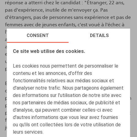
réponse a atterri chez le candidat : "Étranger, 22 ans,
pas d'expérience, inutile de m'envoyer ça. Pas
d'étrangers, pas de personnes sans expérience et pas de
femmes avec de jeunes enfants, c'est voué à l'échec à
l'avance". Dans ce cas, une (seule) discrimination raciale
CONSENT
DETAILS
a été reconnue. Si la personne qui a envoyé son CV
avait été une femme d'origine étrangère avec des
Ce site web utilise des cookies.
enfants en bas âge, le refus de l'embaucher aurait été
une discrimination multiple car elle aurait cumulé
Les cookies nous permettent de personnaliser le
plusieurs critères protégés.
contenu et les annonces, d'offrir des
fonctionnalités relatives aux médias sociaux et
En outre, la nouvelle loi prévoit qu'en cas de
d'analyser notre trafic. Nous partageons également
discrimination multiple, les conditions les plus strictes
des informations sur l'utilisation de notre site avec
permettant de déroger à l'interdiction de discrimination
nos partenaires de médias sociaux, de publicité et
prévaudront toujours. Par conséquent, pour une
d'analyse, qui peuvent combiner celles-ci avec
personne qui fait l'objet d'une différence de traitement
d'autres informations que vous leur avez fournies
fondée sur au moins deux critères, le système de
ou qu'ils ont collectées lors de votre utilisation de
justification le plus favorable s'appliquera toujours.
leurs services.