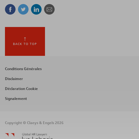
Facebook
Twitter
Linkedin
Courriel
BACK TO TOP
Footer
Conditions Générales
menu
Disclaimer
Déclaration Cookie
Signalement
Copyright © Claeys & Engels 2026