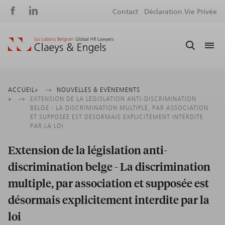
Social
S
Contact
Déclaration Vie Privée
media
m
Fil
ACCUEIL
NOUVELLES & EVÈNEMENTS
EXTENSION DE LA LÉGISLATION ANTI-DISCRIMINATION
d'Ariane
BELGE - LA DISCRIMINATION MULTIPLE, PAR ASSOCIATION
ET SUPPOSÉE EST DÉSORMAIS EXPLICITEMENT INTERDITE
PAR LA LOI
Extension de la législation anti-
discrimination belge - La discrimination
multiple, par association et supposée est
désormais explicitement interdite par la
loi