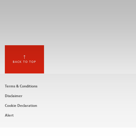
BACK TO TOP
Footer
Terms & Conditions
menu
Disclaimer
Cookie Declaration
Alert