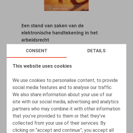
Een stand van zaken van de
elektronische handtekening in het
arbeidsrecht
CONSENT
DETAILS
30.12.2021
This website uses cookies
READ MORE
We use cookies to personalise content, to provide
social media features and to analyse our traffic.
We also share information about your use of our
50 jaar Arbeidswet : Een artikelgewijze
site with our social media, advertising and analytics
bespreking van de bepalingen inzake de
partners who may combine it with other information
arbeidsduur
that you’ve provided to them or that they’ve
collected from your use of their services. By
30.04.2021
clicking on “accept and continue”, you accept all