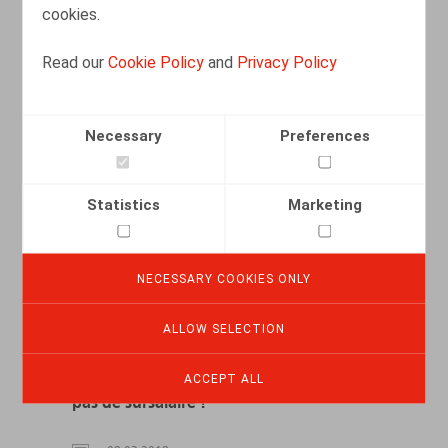
cookies.
READ MORE
Read our
Cookie Policy
and
Privacy Policy
Préférez le dialogue à une procédure
lourde et semée d'embûches
Necessary
Preferences
21.08.2018
Statistics
Marketing
NECESSARY COOKIES ONLY
READ MORE
ALLOW SELECTION
Réunions CE, CPPT ou DS prolongées :
ACCEPT ALL
pas de sursalaire !