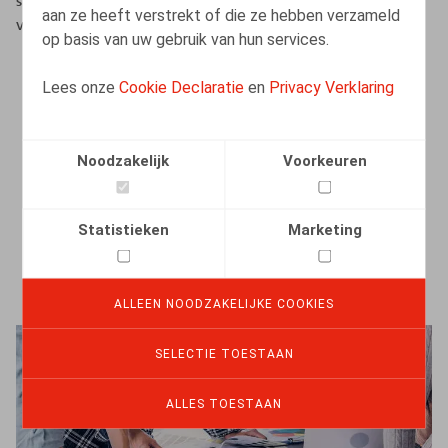
staffleden goed te omkaderen voorzien wij in het
aan ze heeft verstrekt of die ze hebben verzameld
volgende:
op basis van uw gebruik van hun services.
toewijzing van een Coach bij wie iedere nieuwe
Lees onze
Cookie Declaratie
en
Privacy Verklaring
medewerker terecht kan met alle werkgerelateerde
vragen of problemen;
interne opleidingen door collega's;
Noodzakelijk
Voorkeuren
externe opleidingen, afhankelijk van de individuele
behoeftes zoals gedefinieerd gedurende de
Statistieken
Marketing
evaluatiegesprekken;
e-learning.
ALLEEN NOODZAKELIJKE COOKIES
SELECTIE TOESTAAN
ALLES TOESTAAN