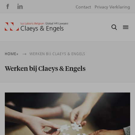
Social
S
Contact
Privacy Verklaring
media
m
Kruimelpad
HOME
WERKEN BIJ CLAEYS & ENGELS
Werken bij Claeys & Engels