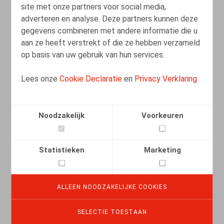
site met onze partners voor social media,
adverteren en analyse. Deze partners kunnen deze
02.10.2019
gegevens combineren met andere informatie die u
aan ze heeft verstrekt of die ze hebben verzameld
op basis van uw gebruik van hun services.
Lees onze
Cookie Declaratie
en
Privacy Verklaring
LEES MEER
Noodzakelijk
Voorkeuren
De beroepsinlevingsovereenkomst als
kader voor de vrije stage binnen de
onderneming
Statistieken
Marketing
03.11.2017
ALLEEN NOODZAKELIJKE COOKIES
LEES MEER
SELECTIE TOESTAAN