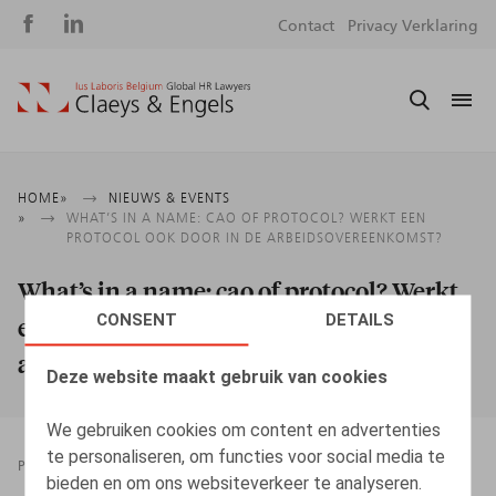
Social
S
Contact
Privacy Verklaring
media
m
Kruimelpad
HOME
NIEUWS & EVENTS
WHAT’S IN A NAME: CAO OF PROTOCOL? WERKT EEN
PROTOCOL OOK DOOR IN DE ARBEIDSOVEREENKOMST?
What’s in a name: cao of protocol? Werkt
CONSENT
DETAILS
een protocol ook door in de
arbeidsovereenkomst?
Deze website maakt gebruik van cookies
We gebruiken cookies om content en advertenties
te personaliseren, om functies voor social media te
PRESSROOM
31.05.2023
bieden en om ons websiteverkeer te analyseren.