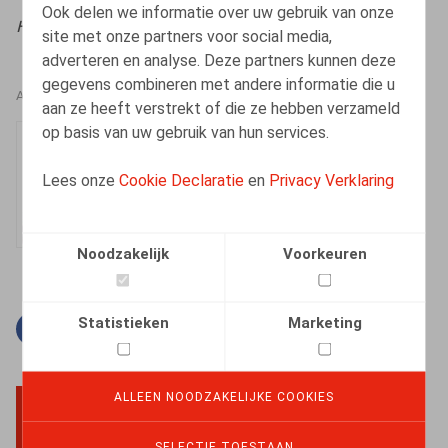
Ook delen we informatie over uw gebruik van onze
HR.square (online),
31/05/2023
site met onze partners voor social media,
adverteren en analyse. Deze partners kunnen deze
gegevens combineren met andere informatie die u
AUTEURS
aan ze heeft verstrekt of die ze hebben verzameld
op basis van uw gebruik van hun services.
Dorien Vandeput
Senior Associate
Lees onze
Cookie Declaratie
en
Privacy Verklaring
Noodzakelijk
Voorkeuren
Statistieken
Marketing
Facebook
Twitter
Linkedin
E-mail
ALLEEN NOODZAKELIJKE COOKIES
BACK TO TOP
SELECTIE TOESTAAN