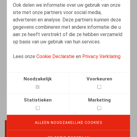
Ook delen we informatie over uw gebruik van onze
site met onze partners voor social media,
adverteren en analyse. Deze partners kunnen deze
Registratie van arbeidstijd: Belang van
gegevens combineren met andere informatie die u
effectieve controle
aan ze heeft verstrekt of die ze hebben verzameld
op basis van uw gebruik van hun services.
19.09.2025
Lees onze
Cookie Declaratie
en
Privacy Verklaring
LEES MEER
Noodzakelijk
Voorkeuren
Statistieken
Marketing
ALLEEN NOODZAKELIJKE COOKIES