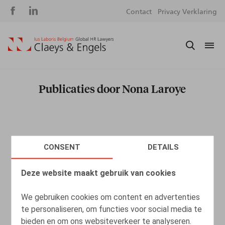
Social
S
Contact
Privacy Verklaring
media
m
Publicaties door Nona Laroye
CONSENT
DETAILS
Deze website maakt gebruik van cookies
We gebruiken cookies om content en advertenties
te personaliseren, om functies voor social media te
bieden en om ons websiteverkeer te analyseren.