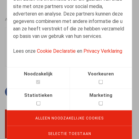
site met onze partners voor social media,
adverteren en analyse. Deze partners kunnen deze
AUTEURS
gegevens combineren met andere informatie die u
aan ze heeft verstrekt of die ze hebben verzameld
Nona Laroye
op basis van uw gebruik van hun services.
Medewerker
Lees onze
Cookie Declaratie
en
Privacy Verklaring
Noodzakelijk
Voorkeuren
Facebook
Twitter
Linkedin
E-mail
Statistieken
Marketing
ALLEEN NOODZAKELIJKE COOKIES
BACK TO TOP
SELECTIE TOESTAAN