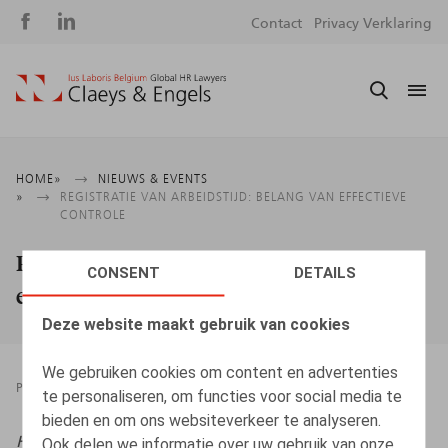
Social
S
Contact
Privacy Verklaring
media
m
Kruimelpad
HOME
NIEUWS & EVENTS
REGISTRATIE VAN ARBEIDSTIJD: BELANG VAN EFFECTIEVE
CONTROLE
Registratie van arbeidstijd: Belang van
CONSENT
DETAILS
effectieve controle
Deze website maakt gebruik van cookies
We gebruiken cookies om content en advertenties
PRESSROOM
19.09.2025
te personaliseren, om functies voor social media te
bieden en om ons websiteverkeer te analyseren.
HR.square (online),
19/09/2025
Ook delen we informatie over uw gebruik van onze