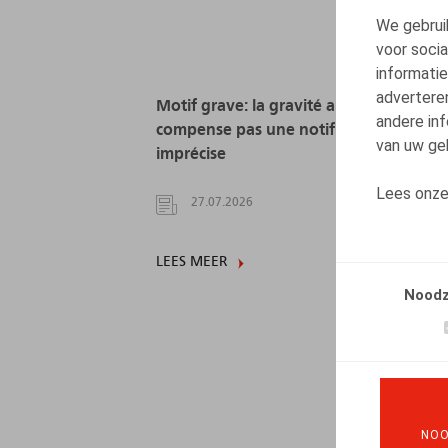
We gebrui
voor soci
informatie
advertere
Motif grave: la gravité alléguée ne
andere inf
compense pas une notification
van uw geb
imprécise
Lees onz
27.07.2026
LEES MEER
Noodz
NOO