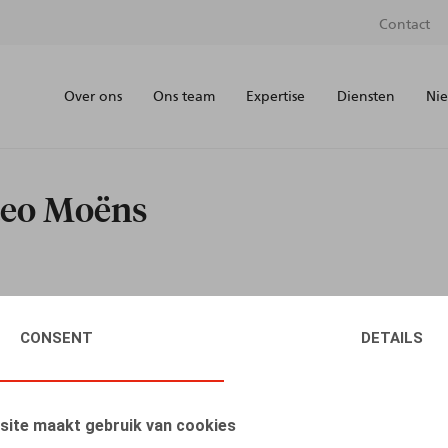
Contact
Over ons
Ons team
Expertise
Diensten
Nie
teo Moëns
CONSENT
DETAILS
site maakt gebruik van cookies