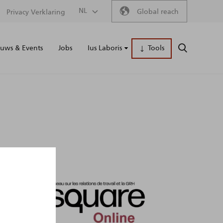
Secondary
NL
Global reach
Privacy Verklaring
Main
menu
uws & Events
Jobs
Ius Laboris
Tools
ZOEKEN
naviga