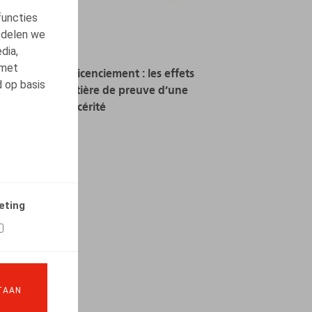
functies
 delen we
dia,
 met
Motivation du licenciement : les effets
d op basis
néfastes en matière de preuve d’une
trop grande sincérité
15.05.2024
LEES MEER
eting
TAAN