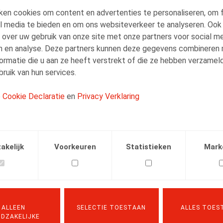
ken cookies om content en advertenties te personaliseren, om 
al media te bieden en om ons websiteverkeer te analyseren. Ook
 over uw gebruik van onze site met onze partners voor social me
n en analyse. Deze partners kunnen deze gegevens combineren
Quand le triple test devient quadruple :
ormatie die u aan ze heeft verstrekt of die ze hebben verzamel
précision sur le contrôle judiciaire du
ruik van hun services.
licenciement manifestement
déraisonnable et écho au licenciement
e
Cookie Declaratie
en
Privacy Verklaring
abusif
15.07.2025
akelijk
Voorkeuren
Statistieken
Mark
LEES MEER
ALLEEN
SELECTIE TOESTAAN
ALLES TOES
DZAKELIJKE