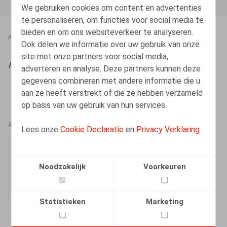
We gebruiken cookies om content en advertenties
te personaliseren, om functies voor social media te
bieden en om ons websiteverkeer te analyseren.
PRESSROOM
15.07.2025
Ook delen we informatie over uw gebruik van onze
site met onze partners voor social media,
HR.square (online)
, 23/07/2025
adverteren en analyse. Deze partners kunnen deze
gegevens combineren met andere informatie die u
aan ze heeft verstrekt of die ze hebben verzameld
op basis van uw gebruik van hun services.
AUTEURS
Lees onze
Cookie Declaratie
en
Privacy Verklaring
Matteo Moëns
Medewerker
Noodzakelijk
Voorkeuren
Statistieken
Marketing