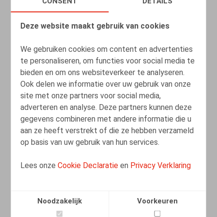
CONSENT
DETAILS
Deze website maakt gebruik van cookies
We gebruiken cookies om content en advertenties
te personaliseren, om functies voor social media te
bieden en om ons websiteverkeer te analyseren.
Ook delen we informatie over uw gebruik van onze
site met onze partners voor social media,
adverteren en analyse. Deze partners kunnen deze
gegevens combineren met andere informatie die u
aan ze heeft verstrekt of die ze hebben verzameld
op basis van uw gebruik van hun services.
New case law about wearing religious
Lees onze
Cookie Declaratie
en
Privacy Verklaring
symbols in the Belgian public sector
15.03.2024
Noodzakelijk
Voorkeuren