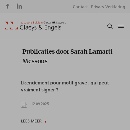
Social
S
Contact
Privacy Verklaring
media
m
Publicaties door Sarah Lamarti
Messous
Licenciement pour motif grave : qui peut
vraiment signer ?
12.09.2025
LEES MEER