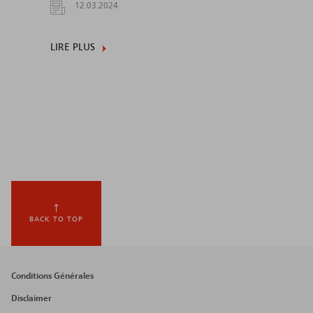
12.03.2024
LIRE PLUS
BACK TO TOP
Footer
Conditions Générales
menu
Disclaimer