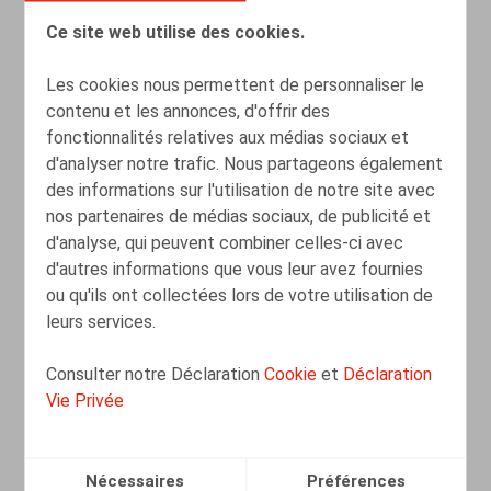
Ce site web utilise des cookies.
Les cookies nous permettent de personnaliser le
contenu et les annonces, d'offrir des
fonctionnalités relatives aux médias sociaux et
d'analyser notre trafic. Nous partageons également
des informations sur l'utilisation de notre site avec
nos partenaires de médias sociaux, de publicité et
d'analyse, qui peuvent combiner celles-ci avec
d'autres informations que vous leur avez fournies
ou qu'ils ont collectées lors de votre utilisation de
leurs services.
New case law about wearing religious
Consulter notre Déclaration
Cookie
et
Déclaration
symbols in the Belgian public sector
Vie Privée
15.03.2024
Nécessaires
Préférences