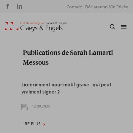
Social
S
Contact
Déclaration Vie Privée
media
m
Publications de Sarah Lamarti
Messous
Licenciement pour motif grave : qui peut
vraiment signer ?
12.09.2025
LIRE PLUS