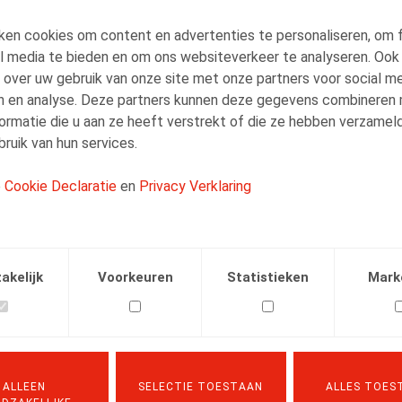
Sarah Lamarti
Messous
ken cookies om content en advertenties te personaliseren, om 
al media te bieden en om ons websiteverkeer te analyseren. Ook
Medewerker
 over uw gebruik van onze site met onze partners voor social me
n en analyse. Deze partners kunnen deze gegevens combineren
ormatie die u aan ze heeft verstrekt of die ze hebben verzamel
ruik van hun services.
e
Cookie Declaratie
en
Privacy Verklaring
Facebook
Twitter
Linkedin
E-mail
.2025
akelijk
Voorkeuren
Statistieken
Mark
18/06/2025
ALLEEN
SELECTIE TOESTAAN
ALLES TOES