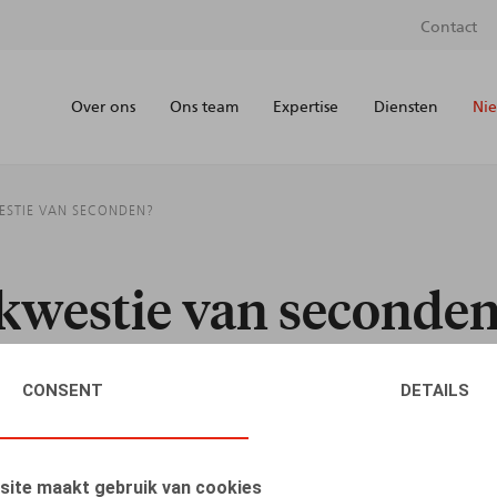
Contact
Over ons
Ons team
Expertise
Diensten
Nie
WESTIE VAN SECONDEN?
 kwestie van seconde
CONSENT
DETAILS
AUTEURS
site maakt gebruik van cookies