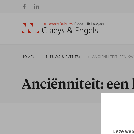
Social
media
Kruimelpad
HOME
NIEUWS & EVENTS
ANCIËNNITEIT: EEN K
Anciënniteit: een
Deze web