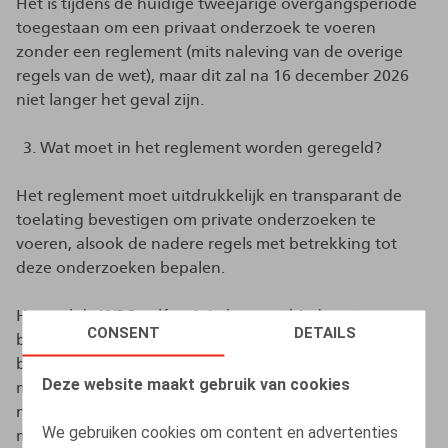
Het is tijdens de huidige tweejarige overgangsperiode
toegestaan om een privaat onderzoek te voeren
zonder een reglement (mits naleving van de overige
regels van de wet), maar dit zal na 16 december 2026
niet langer het geval zijn.
Wat moet in het reglement worden geregeld?
Het reglement moet uitdrukkelijk en transparant de
toelating bevestigen om private onderzoeken te
voeren, alsook de nadere regels met betrekking tot
deze onderzoeken bepalen.
Hoewel de WPO zelf weinig houvast biedt met
CONSENT
DETAILS
betrekking tot de concrete inhoud van dit reglement,
blijkt uit de memorie van toelichting dat het reglement
Deze website maakt gebruik van cookies
moet instaan voor de grootst mogelijke transparantie
naar de werknemers toe en dat er duidelijke afspraken
We gebruiken cookies om content en advertenties
moeten worden gemaakt binnen een afdwingbaar