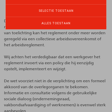
Vorm: cao, arbeidsreglement of policy?
SELECTIE TOESTAAN
De WPO bepaalt niet specifiek in welke vorm het
ALLES TOESTAAN
reglement moet worden gegoten. Volgens de memorie
van toelichting kan het reglement onder meer worden
geregeld via een collectieve arbeidsovereenkomst of
het arbeidsreglement.
Wij achten het verdedigbaar dat een werkgever het
reglement invoert via een policy die hij eenzijdig
opstelt, implementeert en wijzigt.
De wet voorziet niet in de verplichting om een formeel
akkoord van de overlegorganen te bekomen.
Informatie en consultatie volgens de gebruikelijke
sociale dialoog (ondernemingsraad,
vakbondsafvaardiging of werknemers) is evenwel sterk
aanbevolen.