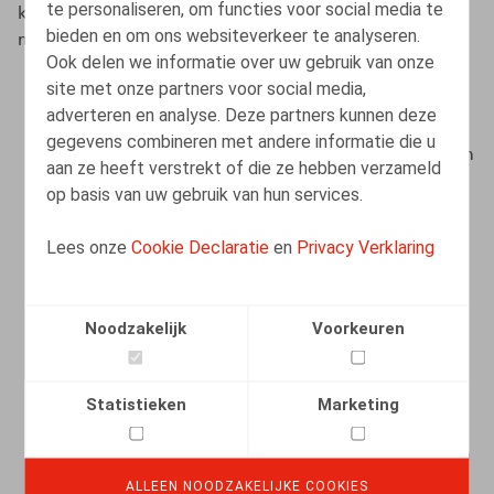
te personaliseren, om functies voor social media te
kader. Het reglement zal dus onder meer duidelijkheid
bieden en om ons websiteverkeer te analyseren.
moeten bieden over:
Ook delen we informatie over uw gebruik van onze
site met onze partners voor social media,
de situaties waarin private onderzoeken kunnen
adverteren en analyse. Deze partners kunnen deze
worden opgestart;
gegevens combineren met andere informatie die u
de personen of diensten die dergelijke onderzoeken
aan ze heeft verstrekt of die ze hebben verzameld
uitvoeren;
op basis van uw gebruik van hun services.
de manier waarop het privaat onderzoek wordt
uitgevoerd;
Lees onze
Cookie Declaratie
en
Privacy Verklaring
de mogelijke onderzoekshandelingen, zoals het
afnemen van interviews, het doorzoeken van
Noodzakelijk
Voorkeuren
werkplaatsen, lockers, bedrijfsdocumenten, het
analyseren van camerabeelden en
geolocalisatiegegevens, enz.;
Statistieken
Marketing
de mogelijke gevolgen van een privaat onderzoek;
de rechten van de betrokken werknemers tijdens en
na het onderzoek.
ALLEEN NOODZAKELIJKE COOKIES