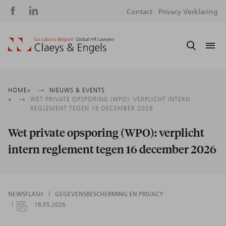
Social
S
Contact
Privacy Verklaring
media
m
Kruimelpad
HOME
NIEUWS & EVENTS
WET PRIVATE OPSPORING (WPO): VERPLICHT INTERN
REGLEMENT TEGEN 16 DECEMBER 2026
Wet private opsporing (WPO): verplicht
intern reglement tegen 16 december 2026
NEWSFLASH
GEGEVENSBESCHERMING EN PRIVACY
18.05.2026