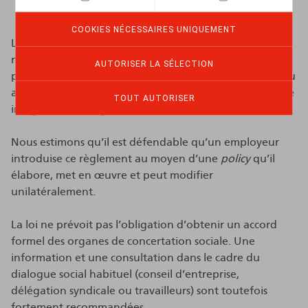
Forme : CCT, règlement de travail ou
policy
?
COOKIES NÉCESSAIRES UNIQUEMENT
La LRP ne précise pas la forme dans laquelle le
règlement doit être établi. D’après les travaux
AUTORISER LA SÉLECTION
préparatoires, le règlement peut notamment être prévu
au moyen d’une convention collective de travail ou être
TOUT AUTORISER
intégré dans le règlement de travail.
Nous estimons qu’il est défendable qu’un employeur
introduise ce règlement au moyen d’une
policy
qu’il
élabore, met en œuvre et peut modifier
unilatéralement.
La loi ne prévoit pas l’obligation d’obtenir un accord
formel des organes de concertation sociale. Une
information et une consultation dans le cadre du
dialogue social habituel (conseil d’entreprise,
délégation syndicale ou travailleurs) sont toutefois
fortement recommandées.