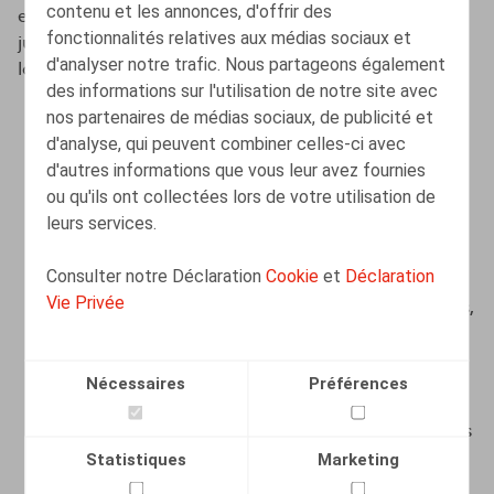
contenu et les annonces, d'offrir des
et prévoir des accords clairs dans un cadre
fonctionnalités relatives aux médias sociaux et
juridiquement contraignant. Le règlement devra dès
d'analyser notre trafic. Nous partageons également
lors notamment porter sur :
des informations sur l'utilisation de notre site avec
nos partenaires de médias sociaux, de publicité et
les situations dans lesquelles des enquêtes privées
d'analyse, qui peuvent combiner celles-ci avec
peuvent être réalisées ;
d'autres informations que vous leur avez fournies
les personnes ou services chargés de mener ces
ou qu'ils ont collectées lors de votre utilisation de
enquêtes ;
leurs services.
la manière dont l’enquête privée est conduite ;
Consulter notre Déclaration
Cookie
et
Déclaration
les actes d’enquête possibles, tels que la tenue
Vie Privée
d’interviews
, la fouille des lieux de travail, des casiers,
des documents d’entreprise, l’analyse d’images de
caméras ou de données de géolocalisation, etc. ;
Nécessaires
Préférences
les conséquences possibles d’une enquête privée ;
les droits des travailleurs concernés pendant et après
l’enquête.
Statistiques
Marketing