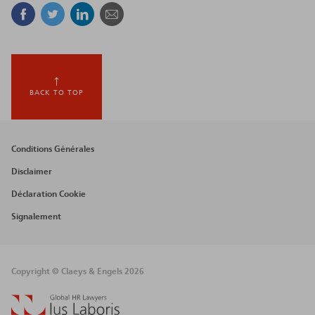
Facebook
Twitter
Linkedin
Courriel
BACK TO TOP
Footer
Conditions Générales
menu
Disclaimer
Déclaration Cookie
Signalement
Copyright © Claeys & Engels 2026