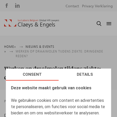
Social
S
Contact
Privacy Verklaring
media
m
Kruimelpad
HOME
NIEUWS & EVENTS
WERKEN OP DRAAIMOLEN TIJDENS ZIEKTE: DRINGENDE
REDEN?
Werken op draaimolen tijdens ziekte:
CONSENT
DETAILS
dringende reden?
Deze website maakt gebruik van cookies
We gebruiken cookies om content en advertenties
PRESSROOM
01.02.2019
te personaliseren, om functies voor social media te
bieden en om ons websiteverkeer te analyseren.
Desmadryl, A., HR.square nr 186, jan 2019, p. 66