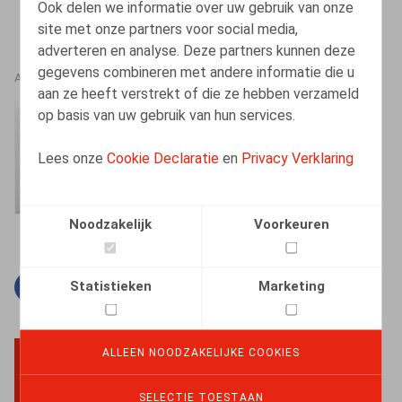
Ook delen we informatie over uw gebruik van onze
site met onze partners voor social media,
adverteren en analyse. Deze partners kunnen deze
gegevens combineren met andere informatie die u
AUTEURS
aan ze heeft verstrekt of die ze hebben verzameld
op basis van uw gebruik van hun services.
Amélie Desmadryl
Senior Associate
Lees onze
Cookie Declaratie
en
Privacy Verklaring
Noodzakelijk
Voorkeuren
Statistieken
Marketing
Facebook
Twitter
Linkedin
E-mail
ALLEEN NOODZAKELIJKE COOKIES
BACK TO TOP
SELECTIE TOESTAAN