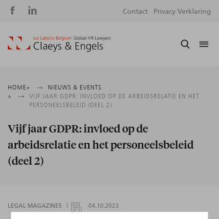
Social
S
Contact
Privacy Verklaring
media
m
Kruimelpad
HOME
NIEUWS & EVENTS
VIJF JAAR GDPR: INVLOED OP DE ARBEIDSRELATIE EN HET
PERSONEELSBELEID (DEEL 2)
Vijf jaar GDPR: invloed op de
arbeidsrelatie en het personeelsbeleid
(deel 2)
LEGAL MAGAZINES
04.10.2023