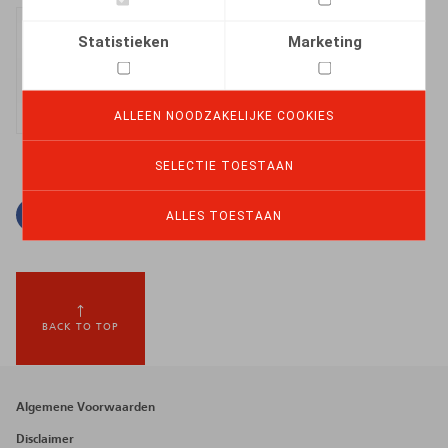
Inger Verhelst
Statistieken
Marketing
Vennoot
ALLEEN NOODZAKELIJKE COOKIES
SELECTIE TOESTAAN
Facebook
Twitter
Linkedin
E-mail
ALLES TOESTAAN
BACK TO TOP
Footer
Algemene Voorwaarden
menu
Disclaimer