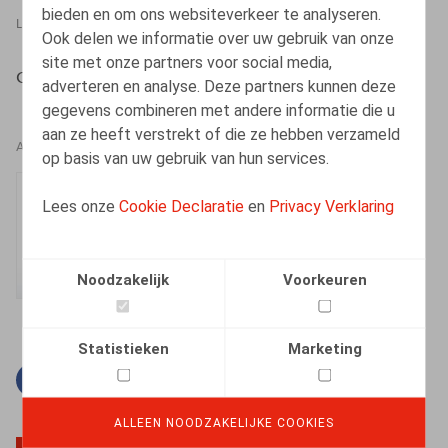
bieden en om ons websiteverkeer te analyseren.
LEGAL MAGAZINES
01.05.2015
Ook delen we informatie over uw gebruik van onze
site met onze partners voor social media,
Cattoir, H., Truyers, A., Oriëntatie 2015, afl. 4, 74-83
adverteren en analyse. Deze partners kunnen deze
gegevens combineren met andere informatie die u
aan ze heeft verstrekt of die ze hebben verzameld
AUTEURS
op basis van uw gebruik van hun services.
Hanne Cattoir
Lees onze
Cookie Declaratie
en
Privacy Verklaring
Senior Associate
Noodzakelijk
Voorkeuren
Statistieken
Marketing
Facebook
Twitter
Linkedin
E-mail
ALLEEN NOODZAKELIJKE COOKIES