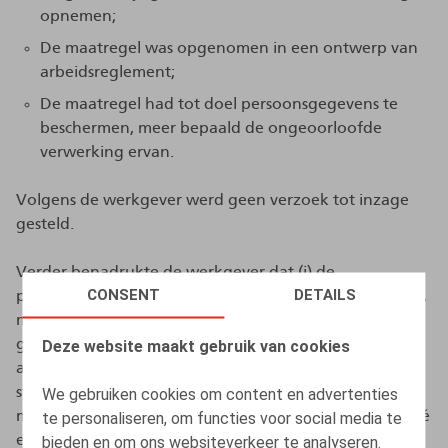
opnemen;
De maatregel was opgenomen in een ontwerp van
arbeidsreglement;
De maatregel had tot doel persoonsgegevens te
beschermen, meer bepaald de ongeoorloofde
verwerking ervan.
Volgens de werkgever werd geen verzoek tot inzage
gesteld.
Verder benadrukte de werkgever dat (i) de
CONSENT
DETAILS
professionele rechten van de agenten inzake promotie,
mandaattoewijzing en salarisschalen werden
gevrijwaard en de relevante informatie via
Deze website maakt gebruik van cookies
aangetekende brief werd bezorgd; (ii) de werknemer
steeds de mogelijkheid had om contact op te nemen
We gebruiken cookies om content en advertenties
met de HR-afdeling via alternatieve kanalen (zoals privé
te personaliseren, om functies voor social media te
e-mail, post en telefoon); (iii) de werknemer ook de
bieden en om ons websiteverkeer te analyseren.