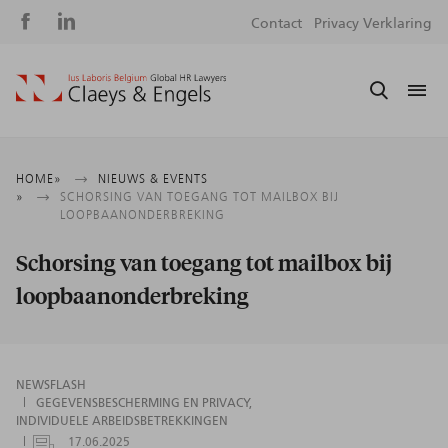
Social
S
Contact
Privacy Verklaring
media
m
Kruimelpad
HOME
NIEUWS & EVENTS
SCHORSING VAN TOEGANG TOT MAILBOX BIJ
LOOPBAANONDERBREKING
Schorsing van toegang tot mailbox bij
loopbaanonderbreking
NEWSFLASH
GEGEVENSBESCHERMING EN PRIVACY
INDIVIDUELE ARBEIDSBETREKKINGEN
17.06.2025