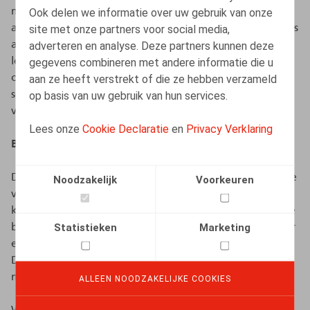
mogelijkheid had gehad om een automatisch
Ook delen we informatie over uw gebruik van onze
afwezigheidsbericht in te stellen of de eventuele e-mails
site met onze partners voor social media,
af te drukken vóór de aanvang van zijn
adverteren en analyse. Deze partners kunnen deze
loopbaanonderbreking en (iv) men binnen de
gegevens combineren met andere informatie die u
onderneming bezig was om het beleid over de
aan ze heeft verstrekt of die ze hebben verzameld
schorsing van toegang op het moment van de feiten te
op basis van uw gebruik van hun services.
verduidelijken in het arbeidsreglement.
Lees onze
Cookie Declaratie
en
Privacy Verklaring
Beoordeling door de GBA
De GBA ging over tot seponering van de klacht omwille
Noodzakelijk
Voorkeuren
van opportuniteitsredenen. De GBA oordeelde dat de
klacht onvoldoende gedetailleerd was en onvoldoende
Statistieken
Marketing
bewijzen bevatte om de GBA in staat te stellen om over
een eventuele schending te kunnen oordelen.
Daarnaast had de klacht volgens de GBA geen grote
maatschappelijke of persoonlijke impact.
ALLEEN NOODZAKELIJKE COOKIES
Wat het gebrek aan automatisch afwezigheidsbericht