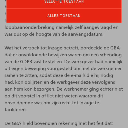
SELECTIE TOESTAAN
betreft, oordeelde de GBA dat de werknemer dit zelf
had kunnen doen vóór de aanvang van zijn
ALLES TOESTAAN
loopbaanonderbreking. Hij had de
loopbaanonderbreking namelijk zelf aangevraagd en
was dus op de hoogte van de aanvangsdatum.
Wat het verzoek tot inzage betreft, oordeelde de GBA
dat er onvoldoende bewijzen waren om een schending
van de GDPR vast te stellen. De werkgever had namelijk
uit eigen beweging voorgesteld om met de werknemer
samen te zitten, zodat deze de e-mails die hij nodig
had, kon oplijsten en de werkgever deze vervolgens
aan hem kon bezorgen. De werknemer ging echter niet
op dit voorstel in of liet niet weten waarom dit
onvoldoende was om zijn recht tot inzage te
faciliteren.
De GBA hield bovendien rekening met het feit dat: