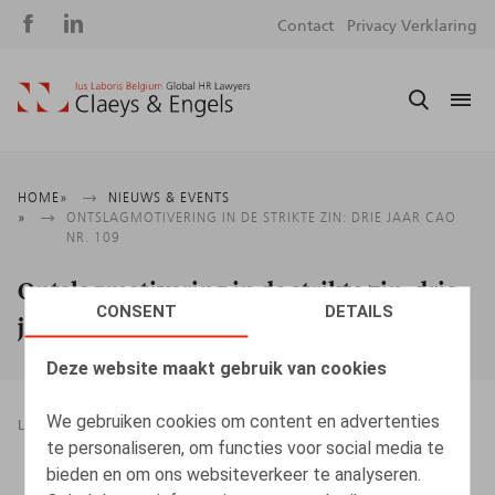
Social
S
Contact
Privacy Verklaring
media
m
Kruimelpad
HOME
NIEUWS & EVENTS
ONTSLAGMOTIVERING IN DE STRIKTE ZIN: DRIE JAAR CAO
NR. 109
Ontslagmotivering in de strikte zin: drie
CONSENT
DETAILS
jaar cao nr. 109
Deze website maakt gebruik van cookies
We gebruiken cookies om content en advertenties
LEGAL MAGAZINES
EINDE VAN DE ARBEIDSOVEREENKOMST
te personaliseren, om functies voor social media te
08.05.2017
bieden en om ons websiteverkeer te analyseren.