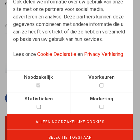
Ook delen we informatie over uw gebruik van onze
Cattoir, H., Oriëntatie, 2017, nr 4, pp. 16-29
site met onze partners voor social media,
adverteren en analyse. Deze partners kunnen deze
gegevens combineren met andere informatie die u
AUTEURS
aan ze heeft verstrekt of die ze hebben verzameld
op basis van uw gebruik van hun services.
Hanne Cattoir
Senior Associate
Lees onze
Cookie Declaratie
en
Privacy Verklaring
Noodzakelijk
Voorkeuren
Facebook
Twitter
Linkedin
E-mail
Statistieken
Marketing
ALLEEN NOODZAKELIJKE COOKIES
BACK TO TOP
SELECTIE TOESTAAN