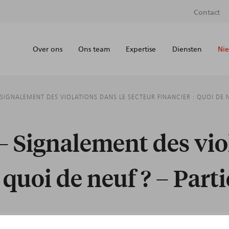
Contact
Over ons
Ons team
Expertise
Diensten
Nie
SIGNALEMENT DES VIOLATIONS DANS LE SECTEUR FINANCIER : QUOI DE NE
– Signalement des vio
 quoi de neuf ? – Parti