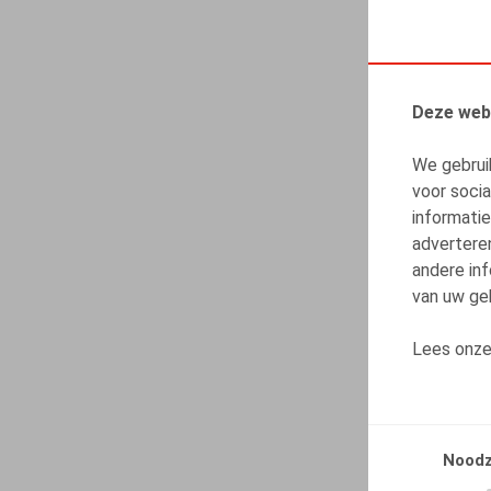
Deze web
We gebrui
voor soci
informatie
advertere
andere inf
van uw geb
Lees onz
Noodz