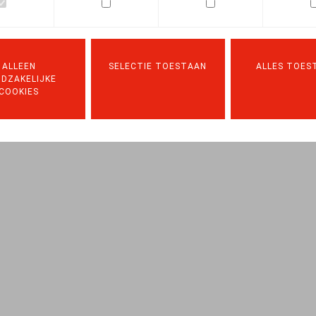
Facebook
Twitter
Linkedin
E-mail
.2023
ALLEEN
SELECTIE TOESTAAN
ALLES TOES
DZAKELIJKE
 pp. 390 - 401
COOKIES