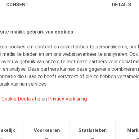
CONSENT
DETAILS
AUTEURS
Sarah Cluydts
site maakt gebruik van cookies
Senior Associate
ken cookies om content en advertenties te personaliseren, om 
al media te bieden en om ons websiteverkeer te analyseren. Ook
 over uw gebruik van onze site met onze partners voor social me
n en analyse. Deze partners kunnen deze gegevens combineren
Amélie Desmadryl
ormatie die u aan ze heeft verstrekt of die ze hebben verzamel
ruik van hun services.
Senior Associate
e
Cookie Declaratie
en
Privacy Verklaring
akelijk
Voorkeuren
Statistieken
Mark