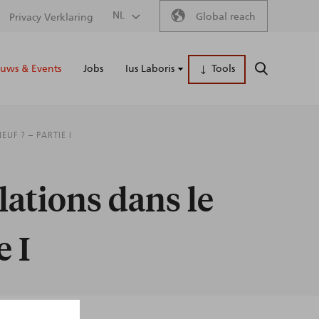
Secondary
NL
Global reach
Privacy Verklaring
Main
menu
uws & Events
Jobs
Ius Laboris
Tools
ZOEKEN
naviga
UF ? – PARTIE I
lations dans le
e I