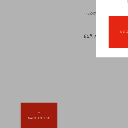
PRESSROOM
12.12
NOO
Bull. Ass.
, 2023, n° 4,
BACK TO TOP