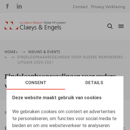
Social
S
Contact
Privacy Verklaring
media
m
Kruimelpad
HOME
NIEUWS & EVENTS
EINDELOOPBAANREGELINGEN VOOR OUDERE WERKNEMERS :
UITGAVE 2020-2021
Eindeloopbaanregelingen voor oudere
CONSENT
DETAILS
werknemers : Uitgave 2020-2021
Deze website maakt gebruik van cookies
We gebruiken cookies om content en advertenties
BOEKEN
25.11.2020
te personaliseren, om functies voor social media te
bieden en om ons websiteverkeer te analyseren.
Beernaert, J., Maerten, P., Verhelst, I., Witters, A., Kluwer,