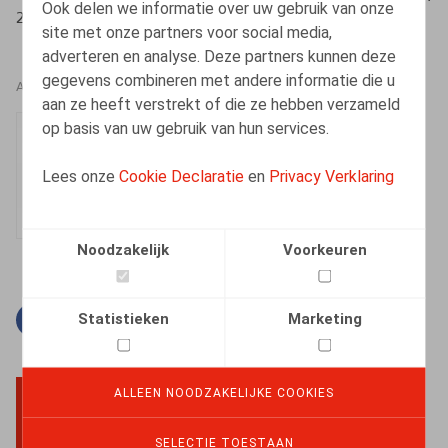
Ook delen we informatie over uw gebruik van onze
2020, 608 p.
site met onze partners voor social media,
adverteren en analyse. Deze partners kunnen deze
gegevens combineren met andere informatie die u
AUTEURS
aan ze heeft verstrekt of die ze hebben verzameld
op basis van uw gebruik van hun services.
Inger Verhelst
Vennoot
Lees onze
Cookie Declaratie
en
Privacy Verklaring
Noodzakelijk
Voorkeuren
Statistieken
Marketing
Facebook
Twitter
Linkedin
E-mail
ALLEEN NOODZAKELIJKE COOKIES
BACK TO TOP
SELECTIE TOESTAAN