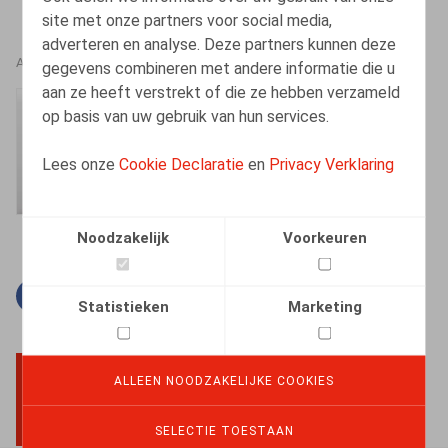
site met onze partners voor social media,
adverteren en analyse. Deze partners kunnen deze
AUTEURS
gegevens combineren met andere informatie die u
aan ze heeft verstrekt of die ze hebben verzameld
Amélie Desmadryl
op basis van uw gebruik van hun services.
Senior Associate
Lees onze
Cookie Declaratie
en
Privacy Verklaring
Noodzakelijk
Voorkeuren
Facebook
Twitter
Linkedin
E-mail
Statistieken
Marketing
ALLEEN NOODZAKELIJKE COOKIES
BACK TO TOP
SELECTIE TOESTAAN