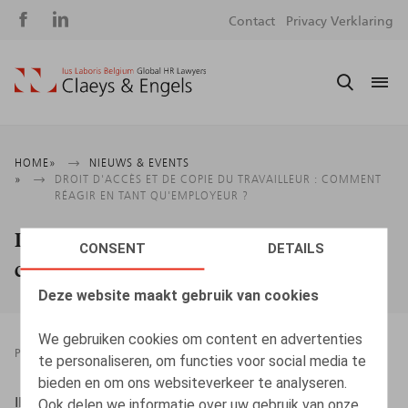
Social
S
Contact
Privacy Verklaring
media
m
Kruimelpad
HOME
NIEUWS & EVENTS
DROIT D'ACCÈS ET DE COPIE DU TRAVAILLEUR : COMMENT
RÉAGIR EN TANT QU'EMPLOYEUR ?
Droit d'accès et de copie du travailleur :
CONSENT
DETAILS
comment réagir en tant qu'employeur ?
Deze website maakt gebruik van cookies
We gebruiken cookies om content en advertenties
PRESSROOM
10.03.2021
te personaliseren, om functies voor social media te
bieden en om ons websiteverkeer te analyseren.
IBJ/IJE, 10/03/2021
Ook delen we informatie over uw gebruik van onze